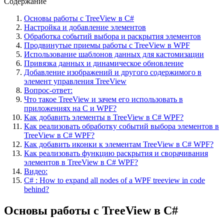
Содержание
Основы работы с TreeView в C#
Настройка и добавление элементов
Обработка событий выбора и раскрытия элементов
Продвинутые приемы работы с TreeView в WPF
Использование шаблонов данных для кастомизации
Привязка данных и динамическое обновление
Добавление изображений и другого содержимого в
элемент управления TreeView
Вопрос-ответ:
Что такое TreeView и зачем его использовать в
приложениях на C и WPF?
Как добавить элементы в TreeView в C# WPF?
Как реализовать обработку событий выбора элементов в
TreeView в C# WPF?
Как добавить иконки к элементам TreeView в C# WPF?
Как реализовать функцию раскрытия и сворачивания
элементов в TreeView в C# WPF?
Видео:
C# : How to expand all nodes of a WPF treeview in code
behind?
Основы работы с TreeView в C#