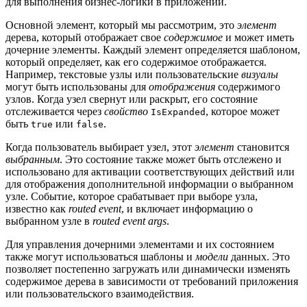
для выполнения бизнес-логики в приложении.
Основной элемент, который мы рассмотрим, это
элемент
дерева, который отображает свое
содержимое
и может иметь
дочерние элементы. Каждый элемент определяется шаблоном,
который определяет, как его содержимое отображается.
Например, текстовые узлы или пользовательские
визуалы
могут быть использованы для
отображения
содержимого
узлов. Когда узел свернут или раскрыт, его состояние
отслеживается через
свойство
, которое может
IsExpanded
быть
или
.
true
false
Когда пользователь выбирает узел, этот
элемент
становится
выбранным
. Это состояние также может быть отслежено и
использовано для активации соответствующих действий или
для отображения дополнительной информации о выбранном
узле. Событие, которое срабатывает при выборе узла,
известно как
routed event
, и включает информацию о
выбранном узле в
routed event args
.
Для управления дочерними элементами и их состоянием
также могут использоваться шаблоны и
модели
данных. Это
позволяет постепенно загружать или динамически изменять
содержимое дерева в зависимости от требований приложения
или пользовательского взаимодействия.