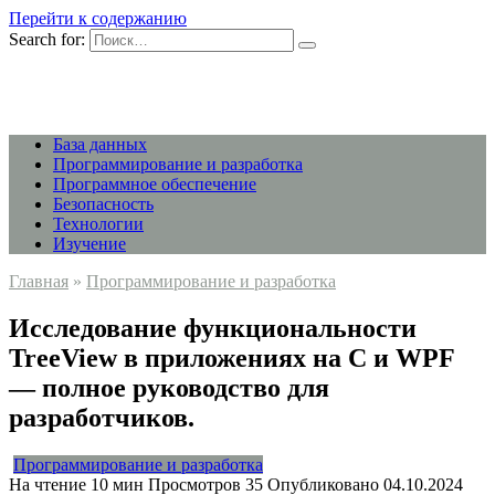
Перейти к содержанию
Search for:
База данных
Программирование и разработка
Программное обеспечение
Безопасность
Технологии
Изучение
Главная
»
Программирование и разработка
Исследование функциональности
TreeView в приложениях на C и WPF
— полное руководство для
разработчиков.
Программирование и разработка
На чтение
10 мин
Просмотров
35
Опубликовано
04.10.2024