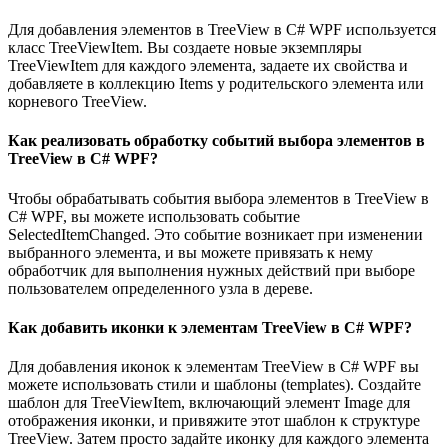
Для добавления элементов в TreeView в C# WPF используется
класс TreeViewItem. Вы создаете новые экземпляры
TreeViewItem для каждого элемента, задаете их свойства и
добавляете в коллекцию Items у родительского элемента или
корневого TreeView.
Как реализовать обработку событий выбора элементов в
TreeView в C# WPF?
Чтобы обрабатывать события выбора элементов в TreeView в
C# WPF, вы можете использовать событие
SelectedItemChanged. Это событие возникает при изменении
выбранного элемента, и вы можете привязать к нему
обработчик для выполнения нужных действий при выборе
пользователем определенного узла в дереве.
Как добавить иконки к элементам TreeView в C# WPF?
Для добавления иконок к элементам TreeView в C# WPF вы
можете использовать стили и шаблоны (templates). Создайте
шаблон для TreeViewItem, включающий элемент Image для
отображения иконки, и привяжите этот шаблон к структуре
TreeView. Затем просто задайте иконку для каждого элемента