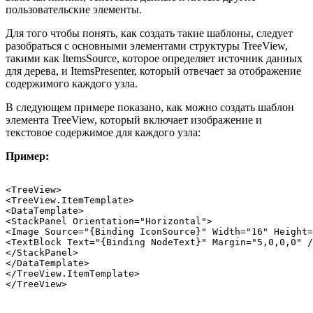
пользовательские элементы.
Для того чтобы понять, как создать такие шаблоны, следует
разобраться с основными элементами структуры TreeView,
такими как ItemsSource, которое определяет источник данных
для дерева, и ItemsPresenter, который отвечает за отображение
содержимого каждого узла.
В следующем примере показано, как можно создать шаблон
элемента TreeView, который включает изображение и
текстовое содержимое для каждого узла:
Пример:
<TreeView>

<TreeView.ItemTemplate>

<DataTemplate>

<StackPanel Orientation="Horizontal">

<Image Source="{Binding IconSource}" Width="16" Height=
<TextBlock Text="{Binding NodeText}" Margin="5,0,0,0" /
</StackPanel>

</DataTemplate>

</TreeView.ItemTemplate>
