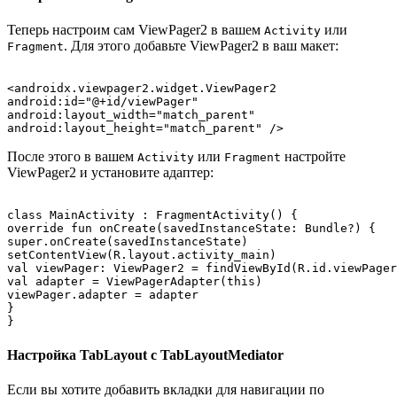
Теперь настроим сам ViewPager2 в вашем
или
Activity
. Для этого добавьте ViewPager2 в ваш макет:
Fragment
<androidx.viewpager2.widget.ViewPager2

android:id="@+id/viewPager"

android:layout_width="match_parent"

После этого в вашем
или
настройте
Activity
Fragment
ViewPager2 и установите адаптер:
class MainActivity : FragmentActivity() {

override fun onCreate(savedInstanceState: Bundle?) {

super.onCreate(savedInstanceState)

setContentView(R.layout.activity_main)

val viewPager: ViewPager2 = findViewById(R.id.viewPager
val adapter = ViewPagerAdapter(this)

viewPager.adapter = adapter

}

Настройка TabLayout с TabLayoutMediator
Если вы хотите добавить вкладки для навигации по