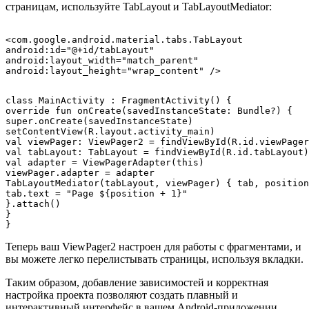
страницам, используйте TabLayout и TabLayoutMediator:
<com.google.android.material.tabs.TabLayout

android:id="@+id/tabLayout"

android:layout_width="match_parent"

class MainActivity : FragmentActivity() {

override fun onCreate(savedInstanceState: Bundle?) {

super.onCreate(savedInstanceState)

setContentView(R.layout.activity_main)

val viewPager: ViewPager2 = findViewById(R.id.viewPager
val tabLayout: TabLayout = findViewById(R.id.tabLayout)

val adapter = ViewPagerAdapter(this)

viewPager.adapter = adapter

TabLayoutMediator(tabLayout, viewPager) { tab, position
tab.text = "Page ${position + 1}"

}.attach()

}

Теперь ваш ViewPager2 настроен для работы с фрагментами, и
вы можете легко перелистывать страницы, используя вкладки.
Таким образом, добавление зависимостей и корректная
настройка проекта позволяют создать плавный и
интерактивный интерфейс в вашем Android-приложении,