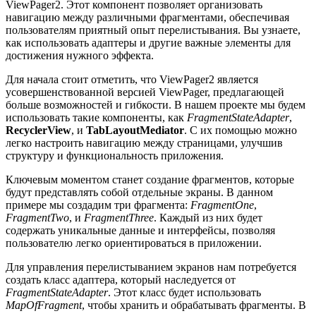
ViewPager2. Этот компонент позволяет организовать
навигацию между различными фрагментами, обеспечивая
пользователям приятный опыт перелистывания. Вы узнаете,
как использовать адаптеры и другие важные элементы для
достижения нужного эффекта.
Для начала стоит отметить, что ViewPager2 является
усовершенствованной версией ViewPager, предлагающей
больше возможностей и гибкости. В нашем проекте мы будем
использовать такие компоненты, как
FragmentStateAdapter
,
RecyclerView
, и
TabLayoutMediator
. С их помощью можно
легко настроить навигацию между страницами, улучшив
структуру и функциональность приложения.
Ключевым моментом станет создание фрагментов, которые
будут представлять собой отдельные экраны. В данном
примере мы создадим три фрагмента:
FragmentOne
,
FragmentTwo
, и
FragmentThree
. Каждый из них будет
содержать уникальные данные и интерфейсы, позволяя
пользователю легко ориентироваться в приложении.
Для управления перелистыванием экранов нам потребуется
создать класс адаптера, который наследуется от
FragmentStateAdapter
. Этот класс будет использовать
MapOfFragment
, чтобы хранить и обрабатывать фрагменты. В