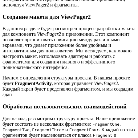
используя ViewPager2 и фрагменты.
Создание макета для ViewPager2
В данном разделе будет рассмотрен процесс разработки макета
для компонента
ViewPager2
в приложении. Этот компонент
позволяет организовать навигацию между различными
экранами, что делает приложение более удобным и
интерактивным для пользователя. Мы исследуем, как можно
настроить макет, использовать адаптеры и работать с
фрагментами для создания плавного и эффективного
пользовательского интерфейса.
Начнем с определения структуры проекта. В нашем проекте
будет
FragmentActivity
, которая управляет
ViewPager2
.
Каждый экран будет представлен фрагментом, и мы создадим
адап
Обработка пользовательских взаимодействий
Для начала, рассмотрим структуру проекта. Наше приложение
будет состоять из нескольких фрагментов:
,
FragmentOne
,
и
. Каждый из этих
FragmentTwo
FragmentThree
FragmentFour
фрагментов будет наследоваться от класса
и
Fragment