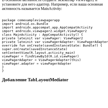
установите для него адаптер. Например, если ваша основная
активность называется MainActivity:
package comexampleviewpagerapp

import android.os.Bundle

import androidx.appcompat.app.AppCompatActivity

import androidx.viewpager2.widget.ViewPager2

class MainActivity : AppCompatActivity() {

private lateinit var viewPager: ViewPager2

private lateinit var viewPagerAdapter: ViewPagerAdapter

override fun onCreate(savedInstanceState: Bundle?) {

super.onCreate(savedInstanceState)

setContentView(R.layout.activity_main)

viewPager = findViewById(R.id.viewPager)

viewPagerAdapter = ViewPagerAdapter(this)

viewPager.adapter = viewPagerAdapter

}

Добавление TabLayoutMediator