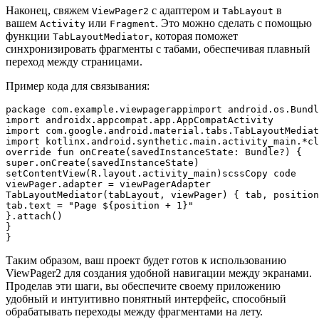
Наконец, свяжем
с адаптером и
в
ViewPager2
TabLayout
вашем
или
. Это можно сделать с помощью
Activity
Fragment
функции
, которая поможет
TabLayoutMediator
синхронизировать фрагменты с табами, обеспечивая плавный
переход между страницами.
Пример кода для связывания:
package com.example.viewpagerappimport android.os.Bundl
import androidx.appcompat.app.AppCompatActivity

import com.google.android.material.tabs.TabLayoutMediat
import kotlinx.android.synthetic.main.activity_main.*cl
override fun onCreate(savedInstanceState: Bundle?) {

super.onCreate(savedInstanceState)

setContentView(R.layout.activity_main)scssCopy code    
viewPager.adapter = viewPagerAdapter

TabLayoutMediator(tabLayout, viewPager) { tab, position
tab.text = "Page ${position + 1}"

}.attach()

}

Таким образом, ваш проект будет готов к использованию
ViewPager2 для создания удобной навигации между экранами.
Проделав эти шаги, вы обеспечите своему приложению
удобный и интуитивно понятный интерфейс, способный
обрабатывать переходы между фрагментами на лету.