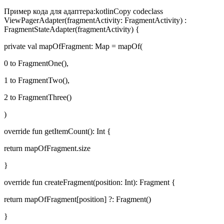
Пример кода для адаптера:kotlinCopy codeclass
ViewPagerAdapter(fragmentActivity: FragmentActivity) :
FragmentStateAdapter(fragmentActivity) {
private val mapOfFragment: Map
= mapOf(
0 to FragmentOne(),
1 to FragmentTwo(),
2 to FragmentThree()
)
override fun getItemCount(): Int {
return mapOfFragment.size
}
override fun createFragment(position: Int): Fragment {
return mapOfFragment[position] ?: Fragment()
}