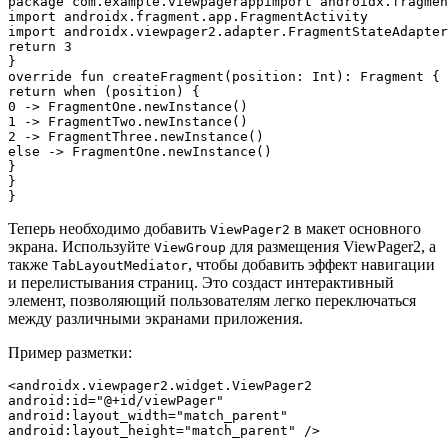
package com.example.viewpagerappimport androidx.fragmen
import androidx.fragment.app.FragmentActivity

import androidx.viewpager2.adapter.FragmentStateAdapter
return 3

}

override fun createFragment(position: Int): Fragment {

return when (position) {

0 -> FragmentOne.newInstance()

1 -> FragmentTwo.newInstance()

2 -> FragmentThree.newInstance()

else -> FragmentOne.newInstance()

}

}

Теперь необходимо добавить
в макет основного
ViewPager2
экрана. Используйте
для размещения ViewPager2, а
ViewGroup
также
, чтобы добавить эффект навигации
TabLayoutMediator
и перелистывания страниц. Это создаст интерактивный
элемент, позволяющий пользователям легко переключаться
между различными экранами приложения.
Пример разметки:
<androidx.viewpager2.widget.ViewPager2

android:id="@+id/viewPager"

android:layout_width="match_parent"

android:layout_height="match_parent" />