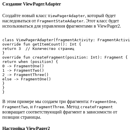
Создание ViewPagerAdapter
Создайте новый класс
, который будет
ViewPagerAdapter
наследоваться от
. Этот класс будет
FragmentStateAdapter
использоваться для управления фрагментами в ViewPager2.
class ViewPagerAdapter(fragmentActivity: FragmentActivi
override fun getItemCount(): Int {

return 3  // Количество страниц

}

override fun createFragment(position: Int): Fragment {

return when (position) {

0 -> FragmentOne()

1 -> FragmentTwo()

2 -> FragmentThree()

else -> FragmentOne()

}

}

В этом примере мы создаем три фрагмента:
,
FragmentOne
, и
. Метод
FragmentTwo
FragmentThree
createFragment
возвращает соответствующий фрагмент в зависимости от
позиции страницы.
Настройка ViewPager2