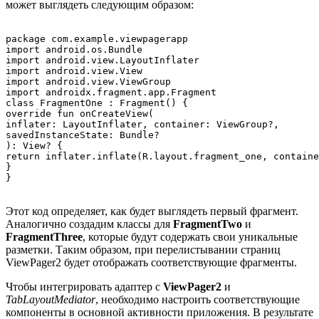
может выглядеть следующим образом:
package com.example.viewpagerapp

import android.os.Bundle

import android.view.LayoutInflater

import android.view.View

import android.view.ViewGroup

import androidx.fragment.app.Fragment

class FragmentOne : Fragment() {

override fun onCreateView(

inflater: LayoutInflater, container: ViewGroup?,

savedInstanceState: Bundle?

): View? {

return inflater.inflate(R.layout.fragment_one, containe
}

Этот код определяет, как будет выглядеть первый фрагмент.
Аналогично создадим классы для
FragmentTwo
и
FragmentThree
, которые будут содержать свои уникальные
разметки. Таким образом, при перелистывании страниц
ViewPager2 будет отображать соответствующие фрагменты.
Чтобы интегрировать адаптер с
ViewPager2
и
TabLayoutMediator
, необходимо настроить соответствующие
компоненты в основной активности приложения. В результате