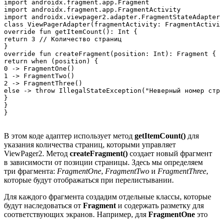
import androidx.fragment.app.Fragment

import androidx.fragment.app.FragmentActivity

import androidx.viewpager2.adapter.FragmentStateAdapter

class ViewPagerAdapter(fragmentActivity: FragmentActivi
override fun getItemCount(): Int {

return 3 // Количество страниц

}

override fun createFragment(position: Int): Fragment {

return when (position) {

0 -> FragmentOne()

1 -> FragmentTwo()

2 -> FragmentThree()

else -> throw IllegalStateException("Неверный номер стр
}

}

В этом коде адаптер использует метод
getItemCount()
для
указания количества страниц, которыми управляет
ViewPager2. Метод
createFragment()
создает новый фрагмент
в зависимости от позиции страницы. Здесь мы определяем
три фрагмента:
FragmentOne
,
FragmentTwo
и
FragmentThree
,
которые будут отображаться при перелистывании.
Для каждого фрагмента создадим отдельные классы, которые
будут наследоваться от
Fragment
и содержать разметку для
соответствующих экранов. Например, для
FragmentOne
это