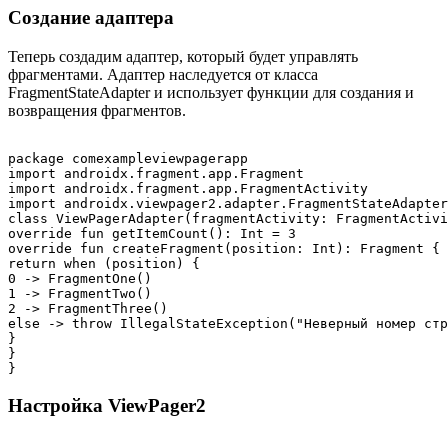
Создание адаптера
Теперь создадим адаптер, который будет управлять
фрагментами. Адаптер наследуется от класса
FragmentStateAdapter и использует функции для создания и
возвращения фрагментов.
package comexampleviewpagerapp

import androidx.fragment.app.Fragment

import androidx.fragment.app.FragmentActivity

import androidx.viewpager2.adapter.FragmentStateAdapter

class ViewPagerAdapter(fragmentActivity: FragmentActivi
override fun getItemCount(): Int = 3

override fun createFragment(position: Int): Fragment {

return when (position) {

0 -> FragmentOne()

1 -> FragmentTwo()

2 -> FragmentThree()

else -> throw IllegalStateException("Неверный номер стр
}

}

Настройка ViewPager2