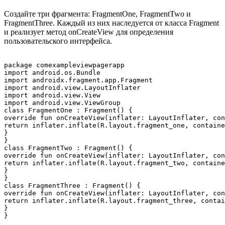
Создайте три фрагмента: FragmentOne, FragmentTwo и
FragmentThree. Каждый из них наследуется от класса Fragment
и реализует метод onCreateView для определения
пользовательского интерфейса.
package comexampleviewpagerapp

import android.os.Bundle

import androidx.fragment.app.Fragment

import android.view.LayoutInflater

import android.view.View

import android.view.ViewGroup

class FragmentOne : Fragment() {

override fun onCreateView(inflater: LayoutInflater, con
return inflater.inflate(R.layout.fragment_one, containe
}

}

class FragmentTwo : Fragment() {

override fun onCreateView(inflater: LayoutInflater, con
return inflater.inflate(R.layout.fragment_two, containe
}

}

class FragmentThree : Fragment() {

override fun onCreateView(inflater: LayoutInflater, con
return inflater.inflate(R.layout.fragment_three, contai
}
