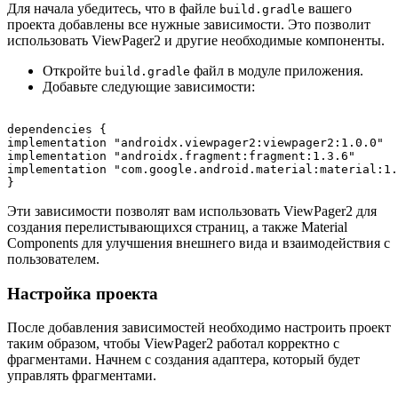
Для начала убедитесь, что в файле
вашего
build.gradle
проекта добавлены все нужные зависимости. Это позволит
использовать ViewPager2 и другие необходимые компоненты.
Откройте
файл в модуле приложения.
build.gradle
Добавьте следующие зависимости:
dependencies {

implementation "androidx.viewpager2:viewpager2:1.0.0"

implementation "androidx.fragment:fragment:1.3.6"

implementation "com.google.android.material:material:1.
Эти зависимости позволят вам использовать ViewPager2 для
создания перелистывающихся страниц, а также Material
Components для улучшения внешнего вида и взаимодействия с
пользователем.
Настройка проекта
После добавления зависимостей необходимо настроить проект
таким образом, чтобы ViewPager2 работал корректно с
фрагментами. Начнем с создания адаптера, который будет
управлять фрагментами.