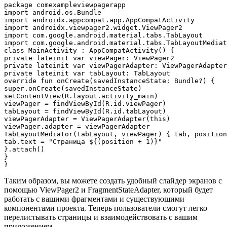
package comexampleviewpagerapp

import android.os.Bundle

import androidx.appcompat.app.AppCompatActivity

import androidx.viewpager2.widget.ViewPager2

import com.google.android.material.tabs.TabLayout

import com.google.android.material.tabs.TabLayoutMediat
class MainActivity : AppCompatActivity() {

private lateinit var viewPager: ViewPager2

private lateinit var viewPagerAdapter: ViewPagerAdapter

private lateinit var tabLayout: TabLayout

override fun onCreate(savedInstanceState: Bundle?) {

super.onCreate(savedInstanceState)

setContentView(R.layout.activity_main)

viewPager = findViewById(R.id.viewPager)

tabLayout = findViewById(R.id.tabLayout)

viewPagerAdapter = ViewPagerAdapter(this)

viewPager.adapter = viewPagerAdapter

TabLayoutMediator(tabLayout, viewPager) { tab, position
tab.text = "Страница ${(position + 1)}"

}.attach()

}

Таким образом, вы можете создать удобный слайдер экранов с
помощью ViewPager2 и FragmentStateAdapter, который будет
работать с вашими фрагментами и существующими
компонентами проекта. Теперь пользователи смогут легко
перелистывать страницы и взаимодействовать с вашим
приложением.