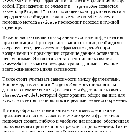
и методы фрагментов для взаимодействия между
ViewGroup
собой. При нажатии на элемент в
создается
FragmentOne
экземпляр
с помощью конструктора класса и
FragmentThree
передаются необходимые данные через
. Затем с
Bundle
помощью метода
происходит переход к нужной
navigate
странице.
Важной частью является сохранение состояния фрагментов
при навигации. При перелистывании страниц необходимо
сохранять текущее состояние фрагментов, чтобы при
возвращении к предыдущей странице данные оставались
неизменными. Это достигается за счет использования
и
, которые хранят данные в течение
ViewModel
LiveData
всего жизненного цикла активности.
Также стоит учитывать зависимости между фрагментами.
Например, изменения в
могут повлиять на
FragmentOne
данные в
. Для этого мы будем использовать
FragmentFour
, который будет хранить общие данные для
SharedViewModel
всех фрагментов и обновляться в режиме реального времени.
В итоге, обработка пользовательских взаимодействий в
приложении с использованием
и фрагментов
ViewPager2
позволяет создать гибкую и удобную навигацию, обеспечивая
пользователям приятный опыт работы с приложением. Такие
подходы делают приложение более интерактивным и