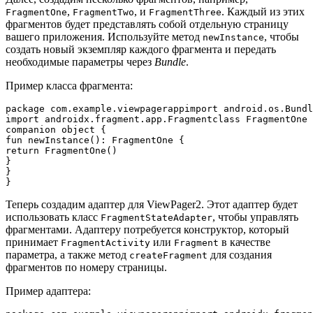
,
, и
. Каждый из этих
FragmentOne
FragmentTwo
FragmentThree
фрагментов будет представлять собой отдельную страницу
вашего приложения. Используйте метод
, чтобы
newInstance
создать новый экземпляр каждого фрагмента и передать
необходимые параметры через
Bundle
.
Пример класса фрагмента:
package com.example.viewpagerappimport android.os.Bundl
import androidx.fragment.app.Fragmentclass FragmentOne 
companion object {

fun newInstance(): FragmentOne {

return FragmentOne()

}

}

Теперь создадим адаптер для ViewPager2. Этот адаптер будет
использовать класс
, чтобы управлять
FragmentStateAdapter
фрагментами. Адаптеру потребуется конструктор, который
принимает
или
в качестве
FragmentActivity
Fragment
параметра, а также метод
для создания
createFragment
фрагментов по номеру страницы.
Пример адаптера: