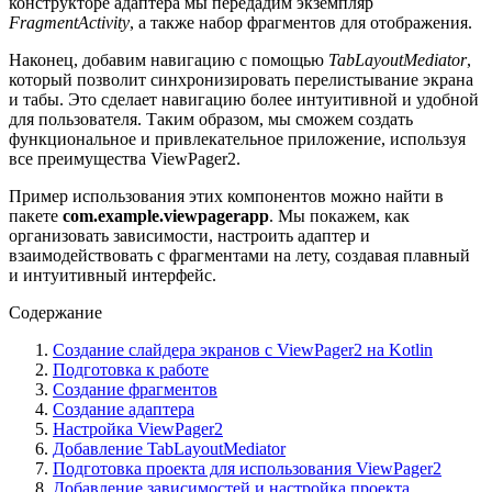
конструкторе адаптера мы передадим экземпляр
FragmentActivity
, а также набор фрагментов для отображения.
Наконец, добавим навигацию с помощью
TabLayoutMediator
,
который позволит синхронизировать перелистывание экрана
и табы. Это сделает навигацию более интуитивной и удобной
для пользователя. Таким образом, мы сможем создать
функциональное и привлекательное приложение, используя
все преимущества ViewPager2.
Пример использования этих компонентов можно найти в
пакете
com.example.viewpagerapp
. Мы покажем, как
организовать зависимости, настроить адаптер и
взаимодействовать с фрагментами на лету, создавая плавный
и интуитивный интерфейс.
Содержание
Создание слайдера экранов с ViewPager2 на Kotlin
Подготовка к работе
Создание фрагментов
Создание адаптера
Настройка ViewPager2
Добавление TabLayoutMediator
Подготовка проекта для использования ViewPager2
Добавление зависимостей и настройка проекта