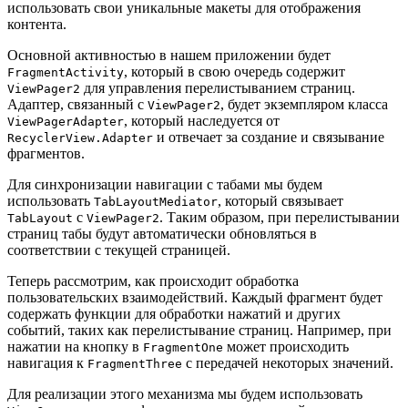
использовать свои уникальные макеты для отображения
контента.
Основной активностью в нашем приложении будет
, который в свою очередь содержит
FragmentActivity
для управления перелистыванием страниц.
ViewPager2
Адаптер, связанный с
, будет экземпляром класса
ViewPager2
, который наследуется от
ViewPagerAdapter
и отвечает за создание и связывание
RecyclerView.Adapter
фрагментов.
Для синхронизации навигации с табами мы будем
использовать
, который связывает
TabLayoutMediator
с
. Таким образом, при перелистывании
TabLayout
ViewPager2
страниц табы будут автоматически обновляться в
соответствии с текущей страницей.
Теперь рассмотрим, как происходит обработка
пользовательских взаимодействий. Каждый фрагмент будет
содержать функции для обработки нажатий и других
событий, таких как перелистывание страниц. Например, при
нажатии на кнопку в
может происходить
FragmentOne
навигация к
с передачей некоторых значений.
FragmentThree
Для реализации этого механизма мы будем использовать