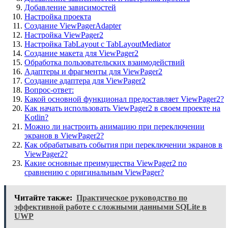
Добавление зависимостей
Настройка проекта
Создание ViewPagerAdapter
Настройка ViewPager2
Настройка TabLayout с TabLayoutMediator
Создание макета для ViewPager2
Обработка пользовательских взаимодействий
Адаптеры и фрагменты для ViewPager2
Создание адаптера для ViewPager2
Вопрос-ответ:
Какой основной функционал предоставляет ViewPager2?
Как начать использовать ViewPager2 в своем проекте на
Kotlin?
Можно ли настроить анимацию при переключении
экранов в ViewPager2?
Как обрабатывать события при переключении экранов в
ViewPager2?
Какие основные преимущества ViewPager2 по
сравнению с оригинальным ViewPager?
Читайте также:
Практическое руководство по
эффективной работе с сложными данными SQLite в
UWP