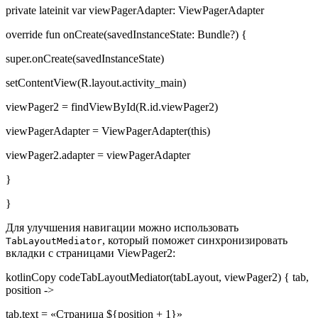
private lateinit var viewPagerAdapter: ViewPagerAdapter
override fun onCreate(savedInstanceState: Bundle?) {
super.onCreate(savedInstanceState)
setContentView(R.layout.activity_main)
viewPager2 = findViewById(R.id.viewPager2)
viewPagerAdapter = ViewPagerAdapter(this)
viewPager2.adapter = viewPagerAdapter
}
}
Для улучшения навигации можно использовать
, который поможет синхронизировать
TabLayoutMediator
вкладки с страницами ViewPager2:
kotlinCopy codeTabLayoutMediator(tabLayout, viewPager2) { tab,
position ->
tab.text = «Страница ${position + 1}»