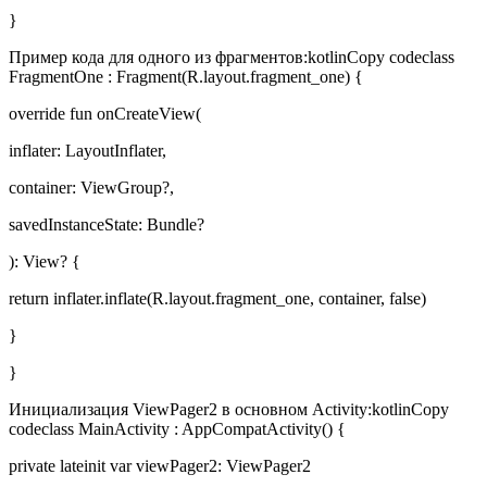
}
Пример кода для одного из фрагментов:kotlinCopy codeclass
FragmentOne : Fragment(R.layout.fragment_one) {
override fun onCreateView(
inflater: LayoutInflater,
container: ViewGroup?,
savedInstanceState: Bundle?
): View? {
return inflater.inflate(R.layout.fragment_one, container, false)
}
}
Инициализация ViewPager2 в основном Activity:kotlinCopy
codeclass MainActivity : AppCompatActivity() {
private lateinit var viewPager2: ViewPager2