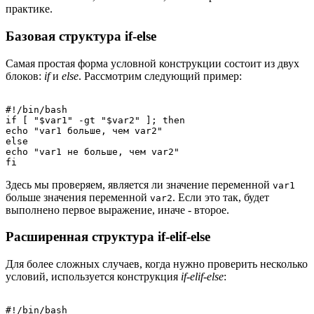
практике.
Базовая структура if-else
Самая простая форма условной конструкции состоит из двух
блоков:
if
и
else
. Рассмотрим следующий пример:
#!/bin/bash

if [ "$var1" -gt "$var2" ]; then

echo "var1 больше, чем var2"

else

echo "var1 не больше, чем var2"

Здесь мы проверяем, является ли значение переменной
var1
больше значения переменной
. Если это так, будет
var2
выполнено первое выражение, иначе - второе.
Расширенная структура if-elif-else
Для более сложных случаев, когда нужно проверить несколько
условий, используется конструкция
if-elif-else
:
#!/bin/bash
