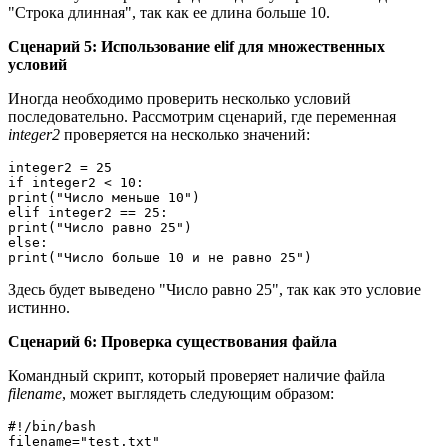
"Строка длинная", так как ее длина больше 10.
Сценарий 5: Использование elif для множественных
условий
Иногда необходимо проверить несколько условий
последовательно. Рассмотрим сценарий, где переменная
integer2
проверяется на несколько значений:
integer2 = 25

if integer2 < 10:

print("Число меньше 10")

elif integer2 == 25:

print("Число равно 25")

else:

print("Число больше 10 и не равно 25")
Здесь будет выведено "Число равно 25", так как это условие
истинно.
Сценарий 6: Проверка существования файла
Командный скрипт, который проверяет наличие файла
filename
, может выглядеть следующим образом:
#!/bin/bash

filename="test.txt"
