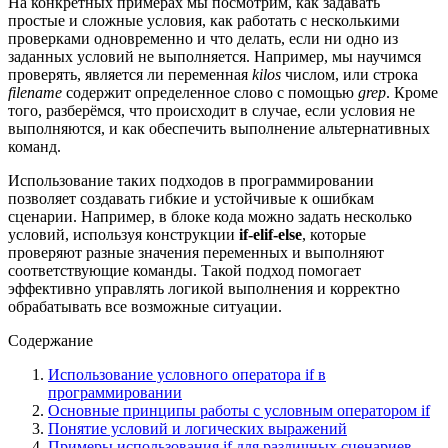
На конкретных примерах мы посмотрим, как задавать
простые и сложные условия, как работать с несколькими
проверками одновременно и что делать, если ни одно из
заданных условий не выполняется. Например, мы научимся
проверять, является ли переменная
kilos
числом, или строка
filename
содержит определенное слово с помощью
grep
. Кроме
того, разберёмся, что происходит в случае, если условия не
выполняются, и как обеспечить выполнение альтернативных
команд.
Использование таких подходов в программировании
позволяет создавать гибкие и устойчивые к ошибкам
сценарии. Например, в блоке кода можно задать несколько
условий, используя конструкции
if-elif-else
, которые
проверяют разные значения переменных и выполняют
соответствующие команды. Такой подход помогает
эффективно управлять логикой выполнения и корректно
обрабатывать все возможные ситуации.
Содержание
Использование условного оператора if в
программировании
Основные принципы работы с условным оператором if
Понятие условий и логических выражений
Примеры использования if для различных сценариев