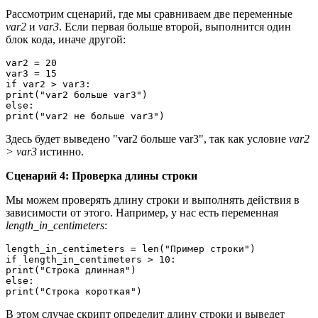
Рассмотрим сценарий, где мы сравниваем две переменные
var2
и
var3
. Если первая больше второй, выполнится один
блок кода, иначе другой:
var2 = 20

var3 = 15

if var2 > var3:

print("var2 больше var3")

else:

print("var2 не больше var3")
Здесь будет выведено "var2 больше var3", так как условие
var2
> var3
истинно.
Сценарий 4: Проверка длины строки
Мы можем проверять длину строки и выполнять действия в
зависимости от этого. Например, у нас есть переменная
length_in_centimeters
:
length_in_centimeters = len("Пример строки")

if length_in_centimeters > 10:

print("Строка длинная")

else:

print("Строка короткая")
В этом случае скрипт определит длину строки и выведет