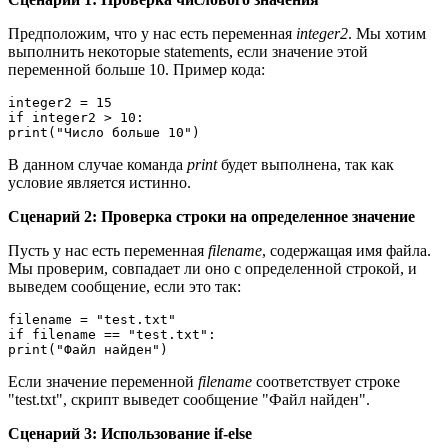
Предположим, что у нас есть переменная
integer2
. Мы хотим
выполнить некоторые statements, если значение этой
переменной больше 10. Пример кода:
integer2 = 15

if integer2 > 10:

print("Число больше 10")
В данном случае команда
print
будет выполнена, так как
условие является истинно.
Сценарий 2: Проверка строки на определенное значение
Пусть у нас есть переменная
filename
, содержащая имя файла.
Мы проверим, совпадает ли оно с определенной строкой, и
выведем сообщение, если это так:
filename = "test.txt"

if filename == "test.txt":

print("Файл найден")
Если значение переменной
filename
соответствует строке
"test.txt", скрипт выведет сообщение "Файл найден".
Сценарий 3: Использование if-else