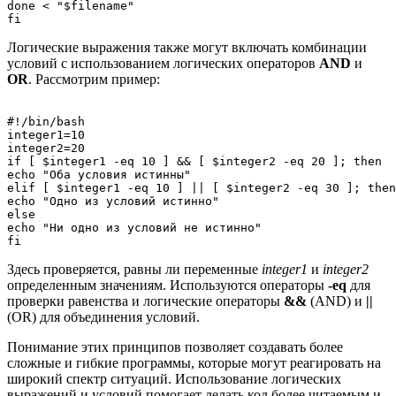
done < "$filename"

Логические выражения также могут включать комбинации
условий с использованием логических операторов
AND
и
OR
. Рассмотрим пример:
#!/bin/bash

integer1=10

integer2=20

if [ $integer1 -eq 10 ] && [ $integer2 -eq 20 ]; then

echo "Оба условия истинны"

elif [ $integer1 -eq 10 ] || [ $integer2 -eq 30 ]; then

echo "Одно из условий истинно"

else

echo "Ни одно из условий не истинно"

Здесь проверяется, равны ли переменные
integer1
и
integer2
определенным значениям. Используются операторы
-eq
для
проверки равенства и логические операторы
&&
(AND) и
||
(OR) для объединения условий.
Понимание этих принципов позволяет создавать более
сложные и гибкие программы, которые могут реагировать на
широкий спектр ситуаций. Использование логических
выражений и условий помогает делать код более читаемым и