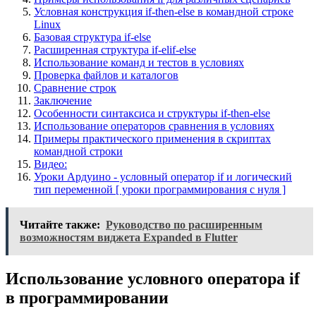
Условная конструкция if-then-else в командной строке
Linux
Базовая структура if-else
Расширенная структура if-elif-else
Использование команд и тестов в условиях
Проверка файлов и каталогов
Сравнение строк
Заключение
Особенности синтаксиса и структуры if-then-else
Использование операторов сравнения в условиях
Примеры практического применения в скриптах
командной строки
Видео:
Уроки Ардуино - условный оператор if и логический
тип переменной [ уроки программирования с нуля ]
Читайте также:
Руководство по расширенным
возможностям виджета Expanded в Flutter
Использование условного оператора if
в программировании