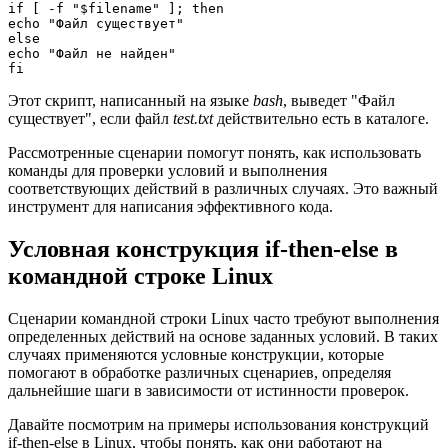
if [ -f "$filename" ]; then

echo "Файл существует"

else

echo "Файл не найден"

fi
Этот скрипт, написанный на языке
bash
, выведет "Файл
существует", если файл
test.txt
действительно есть в каталоге.
Рассмотренные сценарии помогут понять, как использовать
команды для проверки условий и выполнения
соответствующих действий в различных случаях. Это важный
инструмент для написания эффективного кода.
Условная конструкция if-then-else в
командной строке Linux
Сценарии командной строки Linux часто требуют выполнения
определенных действий на основе заданных условий. В таких
случаях применяются условные конструкции, которые
помогают в обработке различных сценариев, определяя
дальнейшие шаги в зависимости от истинности проверок.
Давайте посмотрим на примеры использования конструкций
if-then-else в Linux, чтобы понять, как они работают на