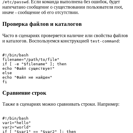
. Если команда выполнена без ошибок, будет
/etc/passwd
напечатано сообщение о существовании пользователя root,
иначе - сообщение об его отсутствии.
Проверка файлов и каталогов
Часто в сценариях проверяется наличие или свойства файлов
и каталогов. Воспользуемся конструкцией
:
test-command
#!/bin/bash

filename="/path/to/file"

if [ -e "$filename" ]; then

echo "Файл существует"

else

echo "Файл не найден"

Сравнение строк
Также в сценариях можно сравнивать строки. Например:
#!/bin/bash

var1="hello"

var2="world"

if [ "$var1" == "$var2" ]; then
