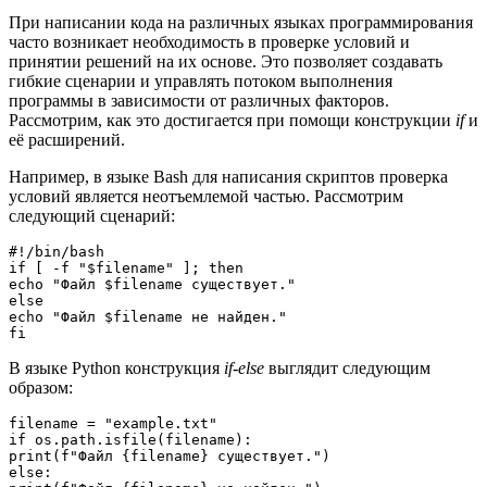
При написании кода на различных языках программирования
часто возникает необходимость в проверке условий и
принятии решений на их основе. Это позволяет создавать
гибкие сценарии и управлять потоком выполнения
программы в зависимости от различных факторов.
Рассмотрим, как это достигается при помощи конструкции
if
и
её расширений.
Например, в языке Bash для написания скриптов проверка
условий является неотъемлемой частью. Рассмотрим
следующий сценарий:
#!/bin/bash

if [ -f "$filename" ]; then

echo "Файл $filename существует."

else

echo "Файл $filename не найден."

В языке Python конструкция
if-else
выглядит следующим
образом:
filename = "example.txt"

if os.path.isfile(filename):

print(f"Файл {filename} существует.")

else:
