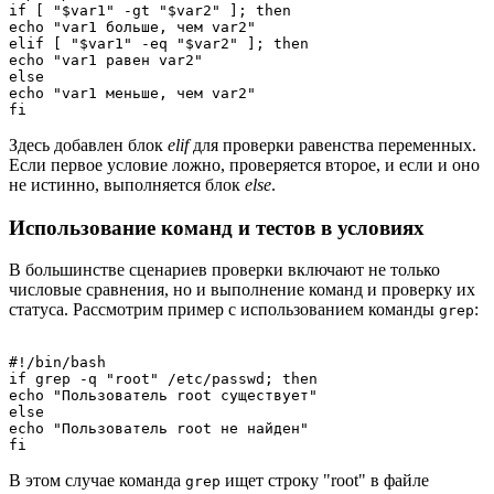
if [ "$var1" -gt "$var2" ]; then

echo "var1 больше, чем var2"

elif [ "$var1" -eq "$var2" ]; then

echo "var1 равен var2"

else

echo "var1 меньше, чем var2"

Здесь добавлен блок
elif
для проверки равенства переменных.
Если первое условие ложно, проверяется второе, и если и оно
не истинно, выполняется блок
else
.
Использование команд и тестов в условиях
В большинстве сценариев проверки включают не только
числовые сравнения, но и выполнение команд и проверку их
статуса. Рассмотрим пример с использованием команды
:
grep
#!/bin/bash

if grep -q "root" /etc/passwd; then

echo "Пользователь root существует"

else

echo "Пользователь root не найден"

В этом случае команда
ищет строку "root" в файле
grep