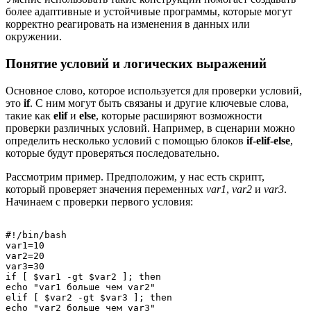
более адаптивные и устойчивые программы, которые могут
корректно реагировать на изменения в данных или
окружении.
Понятие условий и логических выражений
Основное слово, которое используется для проверки условий,
это
if
. С ним могут быть связаны и другие ключевые слова,
такие как
elif
и
else
, которые расширяют возможности
проверки различных условий. Например, в сценарии можно
определить несколько условий с помощью блоков
if-elif-else
,
которые будут проверяться последовательно.
Рассмотрим пример. Предположим, у нас есть скрипт,
который проверяет значения переменных
var1
,
var2
и
var3
.
Начинаем с проверки первого условия:
#!/bin/bash

var1=10

var2=20

var3=30

if [ $var1 -gt $var2 ]; then

echo "var1 больше чем var2"

elif [ $var2 -gt $var3 ]; then

echo "var2 больше чем var3"
