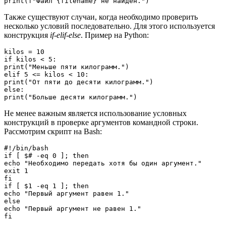
Также существуют случаи, когда необходимо проверить
несколько условий последовательно. Для этого используется
конструкция
if-elif-else
. Пример на Python:
kilos = 10

if kilos < 5:

print("Меньше пяти килограмм.")

elif 5 <= kilos < 10:

print("От пяти до десяти килограмм.")

else:

Не менее важным является использование условных
конструкций в проверке аргументов командной строки.
Рассмотрим скрипт на Bash:
#!/bin/bash

if [ $# -eq 0 ]; then

echo "Необходимо передать хотя бы один аргумент."

exit 1

fi

if [ $1 -eq 1 ]; then

echo "Первый аргумент равен 1."

else

echo "Первый аргумент не равен 1."
