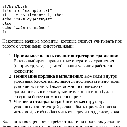
#!/bin/bash

filename="example.txt"

if [ -e "$filename" ]; then

echo "Файл существует"

else

echo "Файл не найден"

Некоторые важные моменты, которые следует учитывать при
работе с условными конструкциями:
Правильное использование операторов сравнения:
Важно выбирать правильные операторы сравнения
(например,
,
,
), чтобы ваши условия работали
>
<
==
корректно.
Понимание порядка выполнения:
Команды внутри
условных блоков выполняются последовательно, если
условие истинно. Также можно использовать
дополнительные блоки, такие как
и
, для
else
elif
создания более сложных сценариев.
Чтение и отладка кода:
Логическая структура
условных конструкций должна быть простой и легко
читаемой, чтобы облегчить отладку и поддержку кода.
Большинство сценариев требуют наличия проверок условий.
Умение использовать такие конструкции помогает создавать