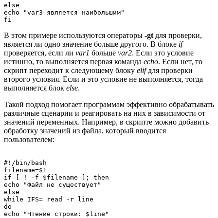
else

echo "var3 является наибольшим"

В этом примере используются операторы
-gt
для проверки,
является ли одно значение больше другого. В блоке
if
проверяется, если ли
var1
больше
var2
. Если это условие
истинно, то выполняется первая команда
echo
. Если нет, то
скрипт переходит к следующему блоку
elif
для проверки
второго условия. Если и это условие не выполняется, тогда
выполняется блок
else
.
Такой подход помогает программам эффективно обрабатывать
различные сценарии и реагировать на них в зависимости от
значений переменных. Например, в скрипте можно добавить
обработку значений из файла, который вводится
пользователем:
#!/bin/bash

filename=$1

if [ ! -f $filename ]; then

echo "Файл не существует"

else

while IFS= read -r line

do

echo "Чтение строки: $line"
