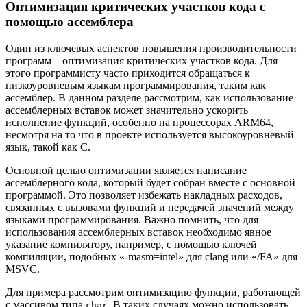
Оптимизация критических участков кода с
помощью ассемблера
Один из ключевых аспектов повышения производительности
программ – оптимизация критических участков кода. Для
этого программисту часто приходится обращаться к
низкоуровневым языкам программирования, таким как
ассемблер. В данном разделе рассмотрим, как использование
ассемблерных вставок может значительно ускорить
исполнение функций, особенно на процессорах ARM64,
несмотря на то что в проекте используется высокоуровневый
язык, такой как C.
Основной целью оптимизации является написание
ассемблерного кода, который будет собран вместе с основной
программой. Это позволяет избежать накладных расходов,
связанных с вызовами функций и передачей значений между
языками программирования. Важно помнить, что для
использования ассемблерных вставок необходимо явное
указание компилятору, например, с помощью ключей
компиляции, подобных «-masm=intel» для clang или «/FA» для
MSVC.
Для примера рассмотрим оптимизацию функции, работающей
с массивом типа
. В таких случаях можно использовать
char