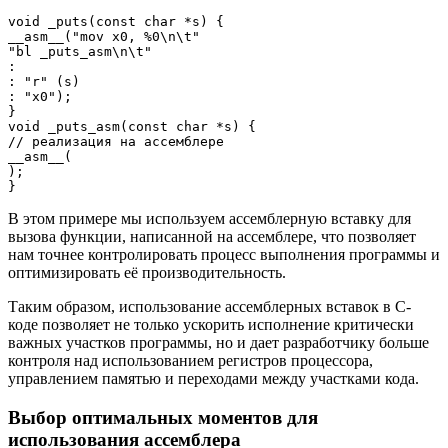
void _puts(const char *s) {

__asm__("mov x0, %0\n\t"

"bl _puts_asm\n\t"

:

: "r" (s)

: "x0");

}

void _puts_asm(const char *s) {

// реализация на ассемблере

__asm__(

);

В этом примере мы используем ассемблерную вставку для
вызова функции, написанной на ассемблере, что позволяет
нам точнее контролировать процесс выполнения программы и
оптимизировать её производительность.
Таким образом, использование ассемблерных вставок в С-
коде позволяет не только ускорить исполнение критически
важных участков программы, но и дает разработчику больше
контроля над использованием регистров процессора,
управлением памятью и переходами между участками кода.
Выбор оптимальных моментов для
использования ассемблера