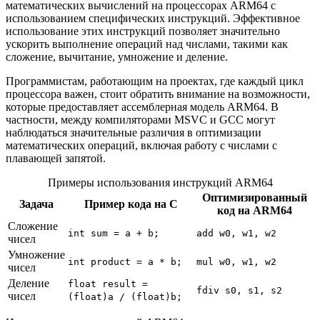
математических вычислений на процессорах ARM64 с
использованием специфических инструкций. Эффективное
использование этих инструкций позволяет значительно
ускорить выполнение операций над числами, такими как
сложение, вычитание, умножение и деление.
Программистам, работающим на проектах, где каждый цикл
процессора важен, стоит обратить внимание на возможности,
которые предоставляет ассемблерная модель ARM64. В
частности, между компиляторами MSVC и GCC могут
наблюдаться значительные различия в оптимизации
математических операций, включая работу с числами с
плавающей запятой.
Примеры использования инструкций ARM64
Оптимизированный
Задача
Пример кода на C
код на ARM64
Сложение
int sum = a + b;
add w0, w1, w2
чисел
Умножение
int product = a * b;
mul w0, w1, w2
чисел
Деление
float result =
fdiv s0, s1, s2
чисел
(float)a / (float)b;