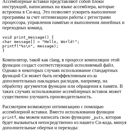
Ассемблерные вставки представляют собой блоки
инструкций, написанных на языке ассемблера, которые
встроены в Си-код. Это позволяет ускорить выполнение
программы за счет оптимизации работы с регистрами
процессора, управления памятью и выполнения линейных и
переходных команд.
void print_message() {

char message[] = "Hello, World!";

printf("%s\n", message);

Компилятор, такой как clang, в процессе компиляции этой
функции создаст соответствующий исполняемый файл.
Однако в некоторых случаях использование стандартных
функций Си может быть неэффективным из-за
дополнительных накладных расходов, например, на
обработку аргументов функции или обращения к памяти. В
таких случаях использование ассемблерных вставок может
существенно улучшить производительность.
Рассмотрим возможную оптимизацию с помощью
ассемблерной вставки. Вместо использования функции
, мы можем написать свою функцию
, которая
printf
_puts
будет вызываться непосредственно из нашего Си-кода, минуя
дополнительные обертки и переходы: