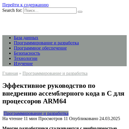
Перейти к содержанию
Search for:
База данных
Программирование и разработка
Программное обеспечение
Безопасность
Технологии
Изучение
Главная
»
Программирование и разработка
Эффективное руководство по
внедрению ассемблерного кода в С для
процессоров ARM64
Программирование и разработка
На чтение
11 мин
Просмотров
11
Опубликовано
24.03.2025
Многие разработчики сталкиваются с необходимостью