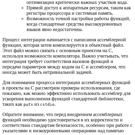
оптимизации критически важных участков кода.
Прямой доступ к аппаратным ресурсам, таким как
регистры процессора и системная память.
Возможность точной настройки работы функций,
когда стандартные средства высокоуровневых
языков явно недостаточны.
Процесс интеграции начинается с написания ассемблерной
функции, которая затем компилируется в объектный файл.
Этот файл можно связать с основным проектом на C,
используя возможности компилятора. Важно учитывать, что
интеграция требует соответствия вызовов функций и
передачи параметров между кодом на C и ассемблером, что
иногда может быть нетривиальной задачей.
Для понимания процесса интеграции ассемблерных функций
в проекты на C рассмотрим примеры использования, где
показано, как можно эффективно использовать ассемблер для
ускорения выполнения функций стандартной библиотеки,
таких как
из
.
puts
cstdio
Обратите внимание, что перед внедрением ассемблерных
функций необходимо удостовериться в их корректности и
соответствии стандартам безопасности, особенно при работе с
указателями и низкоуровневыми операциями над памятью