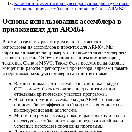
Какие инструменты и ресурсы доступны для изучения и
использования ассемблерных вставок в С для ARM64?
Основы использования ассемблера в
приложениях для ARM64
В этом разделе мы рассмотрим основные аспекты
использования ассемблера в проектах для ARM64. Мы
обратим внимание на примеры использования ассемблерных
вставок в коде на C/C++ с использованием компиляторов,
таких как Clang и MSVC. Также будут рассмотрены базовые
концепции работы с регистрами процессора, адресами памяти
и переходами между ассемблерными инструкциями.
Важно понимать, что ассемблерная вставка в коде на
C/C++ может быть использована для оптимизации
отдельных критических участков программы.
Набор инструкций ассемблера для ARM64 позволяет
написать более эффективный код по сравнению с его
высокоуровневыми аналогами.
Метки и переходы между ними играют важную роль в
структуре ассемблерного кода, определяя линейные и
условные переходы исполнения программы.
Для работы с памятью в ассемблерном коде