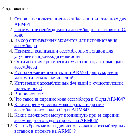
Содержание
Основы использования ассемблера в приложениях для
ARM64
Понимание необходимости ассемблерных вставок в С-
коде
Выбор оптимальных моментов для использования
ассемблера
Примеры реализации ассемблерных вставок для
улучшения производительности
Оптимизация критических участков кода с помощью
ассемблера
Использование инструкций ARM64 для ускорения
математических вычислений
Интеграция ассемблерных функций в существующие
проекты на С
Вопрос-ответ:
Что такое внедрение кода ассемблера в С для ARM64?
Какие преимущества может дать внедрение
ассемблерного кода в С для ARM64?
Какие сложности могут возникнуть при внедрении
ассемблерного кода в проект на ARM64?
Как выбрать момент для использования ассемблерных
вставок в проекте на ARM64?