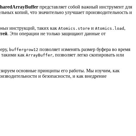
haredArrayBuffer
представляет собой важный инструмент для
льных копий, что значительно улучшает производительность и
рных
инструкций, таких как
и
,
Atomics.store
Atomics.load
стей
. Эти операции не только защищают данные от
меру,
позволяет изменять размер буфера во время
buffergrow12
, такими как
, позволяет легко скопировать или
ArrayBuffer
лизируем основные принципы его работы. Мы изучим, как
изводительности и безопасности, и как внедрение