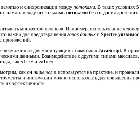
я памятью и синхронизации между
потоками
. В таких условиях
S
лять память между несколькими
потоками
без создания дополните
читывать множество нюансов. Например, использование
атома
 что важно для предотвращения
гонок данных
и
Spectre-уязвимо
те приложений.
е возможности для манипуляции с памятью в
JavaScript
. К при
мическими данными. Взаимодействие с другими типами массивов
тоды, как
и
.
slice
values
смотрим, как он
пишется
и используется на практике, и проана
нструменты и инструкции можно использовать для повышения про
ть их эффективность.