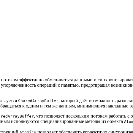
 потокам эффективно обмениваться данными и синхронизировать
и упорядоченность операций с памятью, предотвращая возникно
ользуется
, который даёт возможность раздел
SharedArrayBuffer
 обращаться к одним и тем же данным, минимизируя накладные 
, что позволяет нескольким потокам работать с 
aredArrayBuffer
нным используются специализированные методы из объекта
Ato
нструкций
позволяет обеспечить корректную синхрониза
Atomics