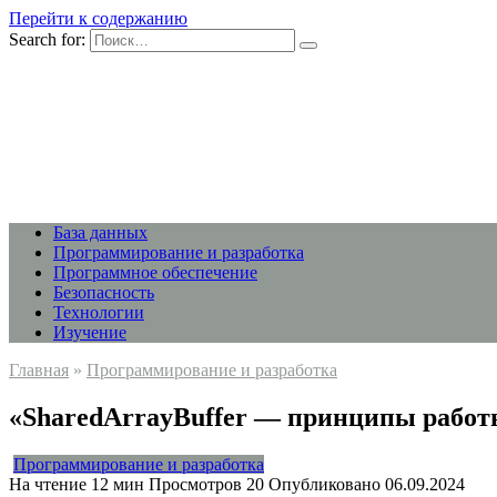
Перейти к содержанию
Search for:
База данных
Программирование и разработка
Программное обеспечение
Безопасность
Технологии
Изучение
Главная
»
Программирование и разработка
«SharedArrayBuffer — принципы работы
Программирование и разработка
На чтение
12 мин
Просмотров
20
Опубликовано
06.09.2024