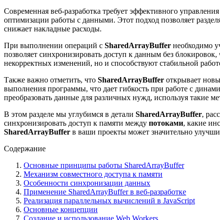
Современная веб-разработка требует эффективного управлени
оптимизации работы с данными. Этот подход позволяет разде
снижает накладные расходы.
При выполнении операций с
SharedArrayBuffer
необходимо у
позволяет синхронизировать доступ к данным без блокировок,
некорректных изменений, но и способствуют стабильной рабо
Также важно отметить, что
SharedArrayBuffer
открывает новы
выполнения программы, что дает гибкость при работе с дина
преобразовать данные для различных нужд, используя такие ме
В этом разделе мы углубимся в детали
SharedArrayBuffer
, рас
синхронизировать доступ к памяти между
потоками
, какие и
SharedArrayBuffer
в ваши проекты может значительно улучши
Содержание
Основные принципы работы SharedArrayBuffer
Механизм совместного доступа к памяти
Особенности синхронизации данных
Применение SharedArrayBuffer в веб-разработке
Реализация параллельных вычислений в JavaScript
Основные концепции
Создание и использование Web Workers