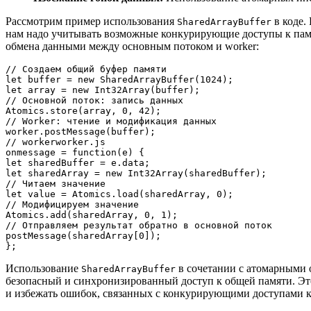
Рассмотрим пример использования
в коде.
SharedArrayBuffer
нам надо учитывать возможные конкурирующие доступы к пам
обмена данными между основным потоком и worker:
// Создаем общий буфер памяти

let buffer = new SharedArrayBuffer(1024);

let array = new Int32Array(buffer);

// Основной поток: запись данных

Atomics.store(array, 0, 42);

// Worker: чтение и модификация данных

worker.postMessage(buffer);

// workerworker.js

onmessage = function(e) {

let sharedBuffer = e.data;

let sharedArray = new Int32Array(sharedBuffer);

// Читаем значение

let value = Atomics.load(sharedArray, 0);

// Модифицируем значение

Atomics.add(sharedArray, 0, 1);

// Отправляем результат обратно в основной поток

postMessage(sharedArray[0]);

Использование
в сочетании с атомарными
SharedArrayBuffer
безопасный и синхронизированный доступ к общей памяти. Эт
и избежать ошибок, связанных с конкурирующими доступами к