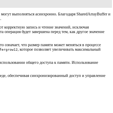
огут выполняться асинхронно. Благодаря SharedArrayBuffer и
.
ют корректную запись и чтение значений, исключая
а операция будет завершена перед тем, как другое значение
Это означает, что размер памяти может меняться в процессе
, которое позволяет увеличивать максимальный
fergrow12
 использовании общего доступа к памяти. Использование
реде, обеспечивая синхронизированный доступ и управление