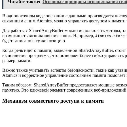
Читайте также:
Основные принципы использования свой
В однопоточном коде операции с данными производятся послед
связанным с ним Atomics, можно управлять доступом к памяти 
Для работы с SharedArrayBuffer можно использовать методы, т
возможность возникновения гонок. Например,
з
Atomics.store
будет записано в ту же позицию.
Когда речь идёт о памяти, выделенной SharedArrayBuffer, стои
выполнения программы, что позволяет более гибко управлять 
размер памяти.
Важно также учитывать аспекты безопасности, такие как уязви
Atomics и корректное управление состоянием памяти помогает
Таким образом, SharedArrayBuffer предоставляет мощные воз
памятью. Это ключевой элемент современных веб-приложений,
Механизм совместного доступа к памяти