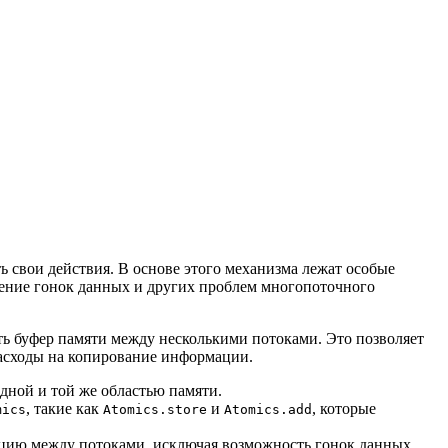
 свои действия. В основе этого механизма лежат особые
вение гонок данных и других проблем многопоточного
ять буфер памяти между несколькими потоками. Это позволяет
расходы на копирование информации.
одной и той же областью памяти.
, такие как
и
, которые
mics
Atomics.store
Atomics.add
цию между потоками, исключая возможность гонок данных.