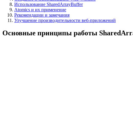
Использование SharedArrayBuffer
Atomics и их применение
Рекомендации и замечания
Улучшение производительности веб-приложений
Основные принципы работы SharedArr