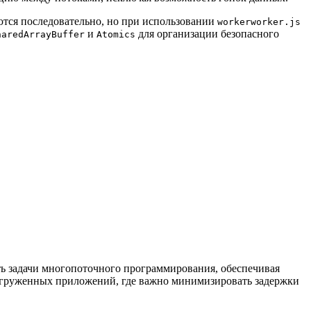
тся последовательно, но при использовании
workerworker.js
и
для организации безопасного
haredArrayBuffer
Atomics
ь задачи многопоточного программирования, обеспечивая
агруженных приложений, где важно минимизировать задержки