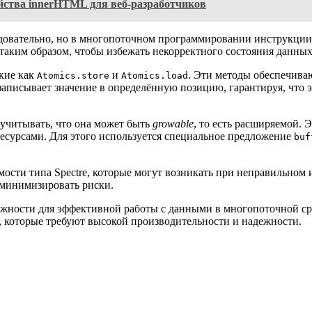
ства innerHTML для веб-разработчиков
овательно, но в многопоточном программировании инструкции м
таким образом, чтобы избежать некорректного состояния данных
акие как
и
. Эти методы обеспечива
Atomics.store
Atomics.load
аписывает значение в определённую позицию, гарантируя, что эт
т учитывать, что она может быть
growable
, то есть расширяемой. 
ресурсами. Для этого используется специальное предложение
buf
мости типа Spectre, которые могут возникать при неправильном
 минимизировать риски.
можности для эффективной работы с данными в многопоточной с
 которые требуют высокой производительности и надежности.