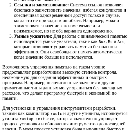
Ссылки и заимствование:
Система ссылок позволяет
безопасно заимствовать значения, избегая конфликтов и
обеспечивая одновременный доступ только в случае,
когда это не приводит к ошибкам. Например, можно
заимствовать значение как изменяемое или
неизменяемое, но не оба варианта одновременно.
Умные указатели:
Для работы с динамической памятью
используются умные указатели, такие как
,
и
,
Box
Rc
Arc
которые позволяют управлять памятью безопасно и
эффективно. Они освобождают память автоматически,
когда значение больше не используется.
Возможность управления памятью на таком уровне
предоставляет разработчикам высокую степень контроля,
необходимую для создания эффективных и быстрых
программ. Например, целочисленные значения и другие
примитивные типы данных могут храниться без накладных
расходов, что делает программу быстрой и экономной по
памяти.
Для установки и управления инструментами разработки,
такими как компилятор
и другие утилиты, используется
rustc
утилита
, которая значительно упрощает
rustup-init.exe
процесс установки и обновления инструментов до последней
версии. В моем проекте установка была выполнена быстро и