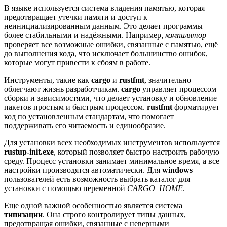
В языке используется система владения памятью, которая
предотвращает утечки памяти и доступ к
неинициализированным данным. Это делает программы
более стабильными и надёжными. Например,
компилятор
проверяет все возможные ошибки, связанные с памятью, ещё
до выполнения кода, что исключает большинство ошибок,
которые могут привести к сбоям в работе.
Инструменты, такие как
cargo
и
rustfmt
, значительно
облегчают жизнь разработчикам.
cargo
управляет процессом
сборки и зависимостями, что делает установку и обновление
пакетов простым и быстрым процессом.
rustfmt
форматирует
код по установленным стандартам, что помогает
поддерживать его читаемость и единообразие.
Для установки всех необходимых инструментов используется
rustup-init.exe
, который позволяет быстро настроить рабочую
среду. Процесс установки занимает минимальное время, а все
настройки производятся автоматически. Для
windows
пользователей есть возможность выбрать каталог для
установки с помощью переменной
CARGO_HOME
.
Еще одной важной особенностью является система
типизации
. Она строго контролирует типы данных,
предотвращая ошибки, связанные с неверными