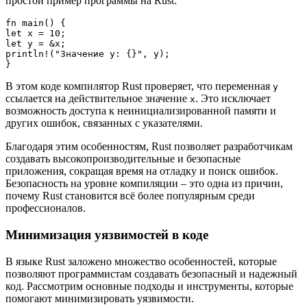
простой пример программы на Rust:
fn main() {

let x = 10;

let y = &x;

println!("Значение y: {}", y);

}
В этом коде компилятор Rust проверяет, что переменная
y
ссылается на действительное значение
. Это исключает
x
возможность доступа к неинициализированной памяти и
других ошибок, связанных с указателями.
Благодаря этим особенностям, Rust позволяет разработчикам
создавать высокопроизводительные и безопасные
приложения, сокращая время на отладку и поиск ошибок.
Безопасность на уровне компиляции – это одна из причин,
почему Rust становится всё более популярным среди
профессионалов.
Минимизация уязвимостей в коде
В языке Rust заложено множество особенностей, которые
позволяют программистам создавать безопасный и надежный
код. Рассмотрим основные подходы и инструменты, которые
помогают минимизировать уязвимости.