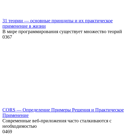
31 теории — основные принципы и их практическое
применение в жизни
В мире программирования существует множество теорий
0
367
CORS — Определение Примеры Решения и Практическое
Применение
Современные веб-приложения часто сталкиваются с
необходимостью
0
469