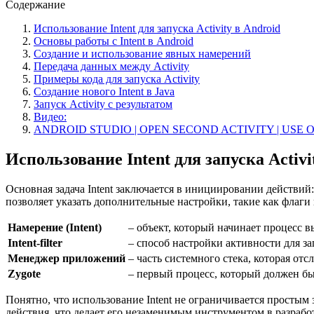
Содержание
Использование Intent для запуска Activity в Android
Основы работы с Intent в Android
Создание и использование явных намерений
Передача данных между Activity
Примеры кода для запуска Activity
Создание нового Intent в Java
Запуск Activity с результатом
Видео:
ANDROID STUDIO | OPEN SECOND ACTIVITY | USE 
Использование Intent для запуска Activi
Основная задача Intent заключается в инициировании действий
позволяет указать дополнительные настройки, такие как флаг
Намерение (Intent)
– объект, который начинает процесс в
Intent-filter
– способ настройки активности для з
Менеджер приложений
– часть системного стека, которая о
Zygote
– первый процесс, который должен бы
Понятно, что использование Intent не ограничивается простым
действия, что делает его незаменимым инструментом в разрабо