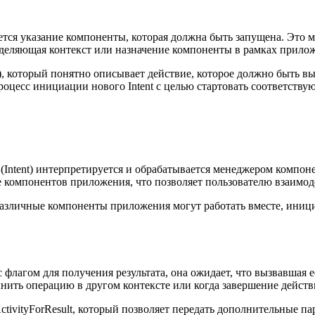
ся указание компоненты, которая должна быть запущена. Это може
пределяющая контекст или назначение компоненты в рамках прило
on), который понятно описывает действие, которое должно быть
роцесс инициации нового Intent с целью стартовать соответств
е (Intent) интерпретируется и обрабатывается менеджером компон
е компонентов приложения, что позволяет пользователю взаимод
к различные компоненты приложения могут работать вместе, ини
) с флагом для получения результата, она ожидает, что вызвавшая
олнить операцию в другом контексте или когда завершение дейст
ActivityForResult, который позволяет передать дополнительные па