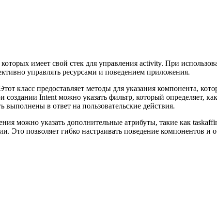
которых имеет свой стек для управления activity. При использо
ффективно управлять ресурсами и поведением приложения.
. Этот класс предоставляет методы для указания компонента, кот
оздании Intent можно указать фильтр, который определяет, как
ть выполнены в ответ на пользовательские действия.
ения можно указать дополнительные атрибуты, такие как taskaffini
нии. Это позволяет гибко настраивать поведение компонентов и 