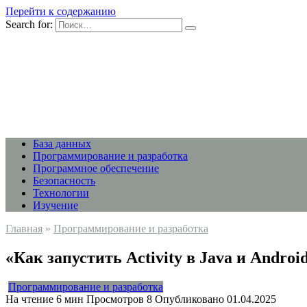
Перейти к содержанию
Search for:
База данных
Программирование и разработка
Программное обеспечение
Безопасность
Технологии
Изучение
Главная
»
Программирование и разработка
«Как запустить Activity в Java и Androi
Программирование и разработка
На чтение
6 мин
Просмотров
8
Опубликовано
01.04.2025