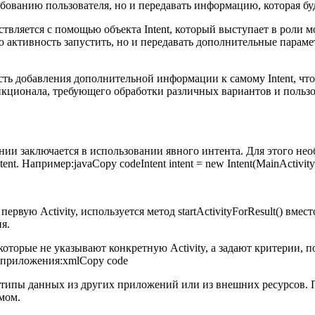
ебованию пользователя, но и передавать информацию, которая бу
ствляется с помощью объекта Intent, который выступает в рол
ую активность запустить, но и передавать дополнительные параме
сть добавления дополнительной информации к самому Intent, что
нкционала, требующего обработки различных вариантов и польз
нии заключается в использовании явного интента. Для этого нео
tent. Например:javaCopy codeIntent intent = new Intent(MainActivity.t
ервую Activity, используется метод startActivityForResult() вместо
я.
оторые не указывают конкретную Activity, а задают критерии, п
 приложения:xmlCopy code
ипы данных из других приложений или из внешних ресурсов. Пр
мом.