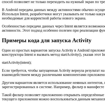
способ позволяет не только переходить на нужный экран по тр
В Android передача данных между активностями обычно осуще
Используя Intent, разработчики могут указывать не только как
необходимые для корректной работы нового экрана.
Особенностью передачи данных через Intent является возможно
активности. Этот подход особенно полезен при реализации фу
Примеры кода для запуска Activity
Один из простых вариантов запуска Activity в Android приложе
конструктора Intent и вызвать метод startActivity(), указав этот In
startActivity(intent);
Если требуется, чтобы запущенная Activity вернула результат на п
взаимодействием между различными компонентами приложени
Другим вариантом является использование неявных интентов, к
зарегистрированных в системе. Например, фильтр в манифесте
Такой фильтр позволяет приложению открывать определённые т
текущего приложения можно воспользоваться данным механиз