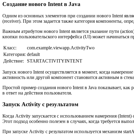
Создание нового Intent в Java
Одним из основных элементов при создании нового Intent являет
(receiver). При этом задается также категория компоненты, о
Важным атрибутом нового Intent является указание пути (acti
кнопки пользовательского интерфейса (UI) может начинаться п
Класс:
com.example.viewapp.ActivityTwo
Категория:
default
Действие:
STARTACTIVITYINTENT
Запуск нового Intent осуществляется в момент, когда намерени
активность или другой компонент становится активным в стек
Простой пример создания нового Intent в Java показывает, ка
в ответ на действия пользователя.
Запуск Activity с результатом
Когда Activity запускается с использованием намерения (Intent
Этот подход особенно полезен в случаях, когда требуется вып
При запуске Activity с результатом используется механизм start