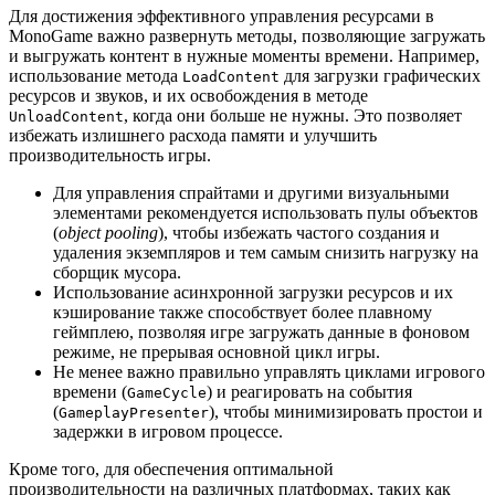
Для достижения эффективного управления ресурсами в
MonoGame важно развернуть методы, позволяющие загружать
и выгружать контент в нужные моменты времени. Например,
использование метода
для загрузки графических
LoadContent
ресурсов и звуков, и их освобождения в методе
, когда они больше не нужны. Это позволяет
UnloadContent
избежать излишнего расхода памяти и улучшить
производительность игры.
Для управления спрайтами и другими визуальными
элементами рекомендуется использовать пулы объектов
(
object pooling
), чтобы избежать частого создания и
удаления экземпляров и тем самым снизить нагрузку на
сборщик мусора.
Использование асинхронной загрузки ресурсов и их
кэширование также способствует более плавному
геймплею, позволяя игре загружать данные в фоновом
режиме, не прерывая основной цикл игры.
Не менее важно правильно управлять циклами игрового
времени (
) и реагировать на события
GameCycle
(
), чтобы минимизировать простои и
GameplayPresenter
задержки в игровом процессе.
Кроме того, для обеспечения оптимальной
производительности на различных платформах, таких как