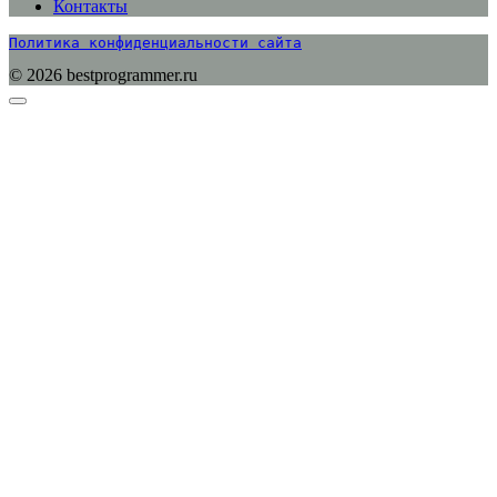
Контакты
Политика конфиденциальности сайта
© 2026 bestprogrammer.ru