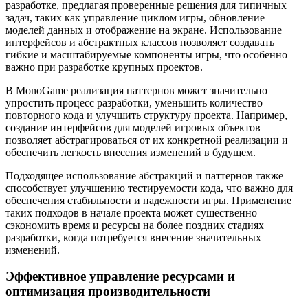
разработке, предлагая проверенные решения для типичных
задач, таких как управление циклом игры, обновление
моделей данных и отображение на экране. Использование
интерфейсов и абстрактных классов позволяет создавать
гибкие и масштабируемые компоненты игры, что особенно
важно при разработке крупных проектов.
В MonoGame реализация паттернов может значительно
упростить процесс разработки, уменьшить количество
повторного кода и улучшить структуру проекта. Например,
создание интерфейсов для моделей игровых объектов
позволяет абстрагироваться от их конкретной реализации и
обеспечить легкость внесения изменений в будущем.
Подходящее использование абстракций и паттернов также
способствует улучшению тестируемости кода, что важно для
обеспечения стабильности и надежности игры. Применение
таких подходов в начале проекта может существенно
сэкономить время и ресурсы на более поздних стадиях
разработки, когда потребуется внесение значительных
изменений.
Эффективное управление ресурсами и
оптимизация производительности