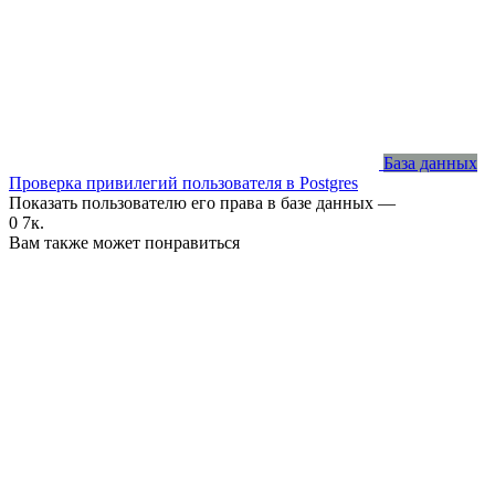
База данных
Проверка привилегий пользователя в Postgres
Показать пользователю его права в базе данных —
0
7к.
Вам также может понравиться