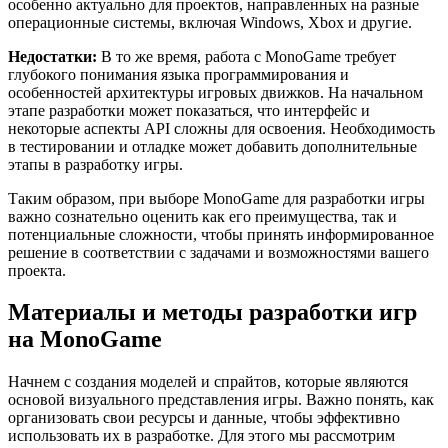
особенно актуально для проектов, направленных на разные
операционные системы, включая Windows, Xbox и другие.
Недостатки:
В то же время, работа с MonoGame требует
глубокого понимания языка программирования и
особенностей архитектуры игровых движков. На начальном
этапе разработки может показаться, что интерфейс и
некоторые аспекты API сложны для освоения. Необходимость
в тестировании и отладке может добавить дополнительные
этапы в разработку игры.
Таким образом, при выборе MonoGame для разработки игры
важно сознательно оценить как его преимущества, так и
потенциальные сложности, чтобы принять информированное
решение в соответствии с задачами и возможностями вашего
проекта.
Материалы и методы разработки игр
на MonoGame
Начнем с создания моделей и спрайтов, которые являются
основой визуального представления игры. Важно понять, как
организовать свои ресурсы и данные, чтобы эффективно
использовать их в разработке. Для этого мы рассмотрим