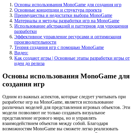
Основы использования MonoGame для создания игр
Основные концепции и структура проекта
Преимущества и недостатки выбора MonoGame
Материалы и методы разработки игр на MonoGame
Использование абстракций и паттернов для упрощения
разработки
Эффективное управление ресурсами и оптимизация
производительности
Теория создания игр с помощью MonoGame
Видео:
Как создают игры | Основные этапы разработки игры от
идеи до релиза
Основы использования MonoGame для
создания игр
Одним из важных аспектов, которые следует учитывать при
разработке игр на MonoGame, является использование
различных моделей для представления игровых объектов. Эти
модели позволяют не только создавать визуальное
представление игрового мира, но и управлять
взаимодействием объектов между собой. Благодаря
возможностям MonoGame вы сможете легко реализовать