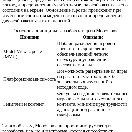
логику, а представление (view) отвечает за отображение этого
состояния на экране. Обновление (update) происходит при
изменении состояния модели и обновлении представления
для отображения этих изменений.
Основные принципы разработки игр на MonoGame
Принцип
Описание
Шаблон разделения игровой
логики и представления,
Model-View-Update
обеспечивающий четкую
(MVU)
структуру и управление
состоянием игры.
Возможность развертывания игры
на различных устройствах без
Платформонезависимость
значительных изменений в
исходном коде.
Фокус на создании увлекательного
игрового опыта и качественного
Геймплей и контент
контента, минимизируя трудности
адаптации под различные
платформы.
Таким образом, MonoGame не просто инструмент для
разработки игр, но и платформа, которая способствует