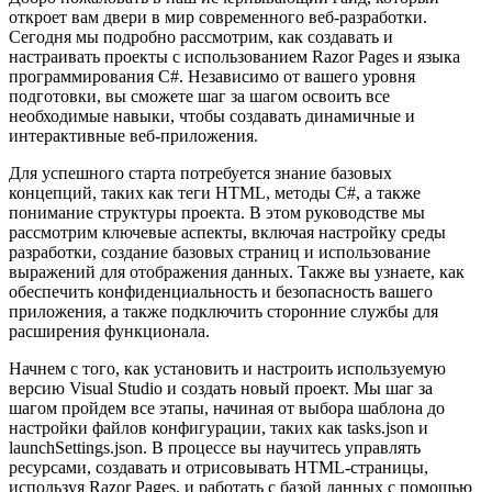
откроет вам двери в мир современного веб-разработки.
Сегодня мы подробно рассмотрим, как создавать и
настраивать проекты с использованием Razor Pages и языка
программирования C#. Независимо от вашего уровня
подготовки, вы сможете шаг за шагом освоить все
необходимые навыки, чтобы создавать динамичные и
интерактивные веб-приложения.
Для успешного старта потребуется знание базовых
концепций, таких как теги HTML, методы C#, а также
понимание структуры проекта. В этом руководстве мы
рассмотрим ключевые аспекты, включая настройку среды
разработки, создание базовых страниц и использование
выражений для отображения данных. Также вы узнаете, как
обеспечить конфиденциальность и безопасность вашего
приложения, а также подключить сторонние службы для
расширения функционала.
Начнем с того, как установить и настроить используемую
версию Visual Studio и создать новый проект. Мы шаг за
шагом пройдем все этапы, начиная от выбора шаблона до
настройки файлов конфигурации, таких как tasks.json и
launchSettings.json. В процессе вы научитесь управлять
ресурсами, создавать и отрисовывать HTML-страницы,
используя Razor Pages, и работать с базой данных с помощью