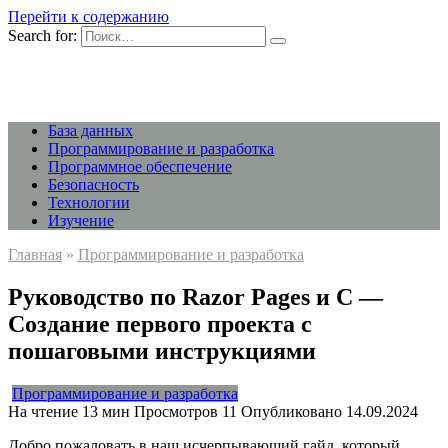
Перейти к содержанию
Search for:
База данных
Программирование и разработка
Программное обеспечение
Безопасность
Технологии
Изучение
Главная
»
Программирование и разработка
Руководство по Razor Pages и C —
Создание первого проекта с
пошаговыми инструкциями
Программирование и разработка
На чтение
13 мин
Просмотров
11
Опубликовано
14.09.2024
Добро пожаловать в наш исчерпывающий гайд, который