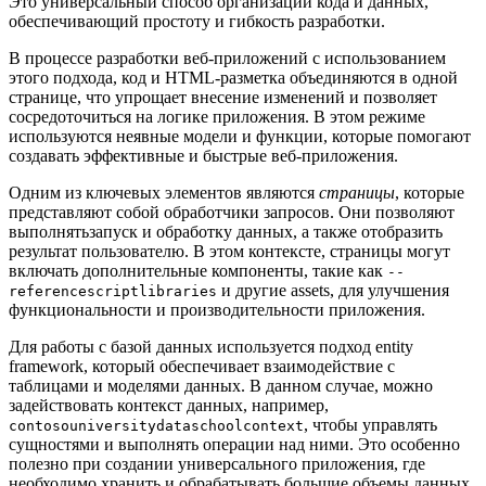
Это универсальный способ организации кода и данных,
обеспечивающий простоту и гибкость разработки.
В процессе разработки веб-приложений с использованием
этого подхода, код и HTML-разметка объединяются в одной
странице, что упрощает внесение изменений и позволяет
сосредоточиться на логике приложения. В этом режиме
используются неявные модели и функции, которые помогают
создавать эффективные и быстрые веб-приложения.
Одним из ключевых элементов являются
страницы
, которые
представляют собой обработчики запросов. Они позволяют
выполнятьзапуск и обработку данных, а также отобразить
результат пользователю. В этом контексте, страницы могут
включать дополнительные компоненты, такие как
--
и другие assets, для улучшения
referencescriptlibraries
функциональности и производительности приложения.
Для работы с базой данных используется подход entity
framework, который обеспечивает взаимодействие с
таблицами и моделями данных. В данном случае, можно
задействовать контекст данных, например,
, чтобы управлять
contosouniversitydataschoolcontext
сущностями и выполнять операции над ними. Это особенно
полезно при создании универсального приложения, где
необходимо хранить и обрабатывать большие объемы данных.