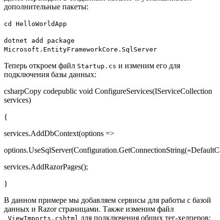
дополнительные пакеты:
cd HelloWorldApp
dotnet add package
Microsoft.EntityFrameworkCore.SqlServer
Теперь откроем файл
и изменим его для
Startup.cs
подключения базы данных:
csharpCopy codepublic void ConfigureServices(IServiceCollection
services)
{
services.AddDbContext
(options =>
options.UseSqlServer(Configuration.GetConnectionString(«DefaultCo
services.AddRazorPages();
}
В данном примере мы добавляем сервисы для работы с базой
данных и Razor страницами. Также изменим файл
для подключения общих тег-хелперов:
_ViewImports.cshtml