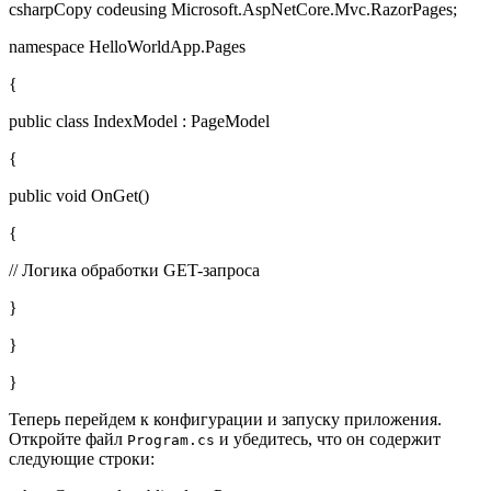
csharpCopy codeusing Microsoft.AspNetCore.Mvc.RazorPages;
namespace HelloWorldApp.Pages
{
public class IndexModel : PageModel
{
public void OnGet()
{
// Логика обработки GET-запроса
}
}
}
Теперь перейдем к конфигурации и запуску приложения.
Откройте файл
и убедитесь, что он содержит
Program.cs
следующие строки: