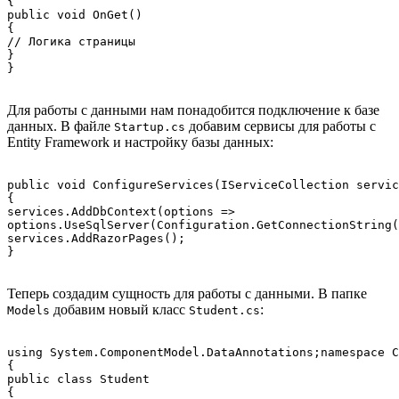
{

public void OnGet()

{

// Логика страницы

}

Для работы с данными нам понадобится подключение к базе
данных. В файле
добавим сервисы для работы с
Startup.cs
Entity Framework и настройку базы данных:
public void ConfigureServices(IServiceCollection servic
{

services.AddDbContext
(options =>

options.UseSqlServer(Configuration.GetConnectionString(
services.AddRazorPages();

Теперь создадим сущность для работы с данными. В папке
добавим новый класс
:
Models
Student.cs
using System.ComponentModel.DataAnnotations;namespace C
{

public class Student

{
