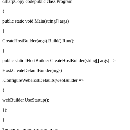
csharpCopy codepublic class Program
{
public static void Main(string[] args)
{
CreateHostBuilder(args).Build().Run();
}
public static IHostBuilder CreateHostBuilder(string[] args) =>
Host.CreateDefaultBuilder(args)
.ConfigureWebHostDefaults(webBuilder =>
{
webBuilder.UseStartup
();
});
}
Теперь выполните команду: