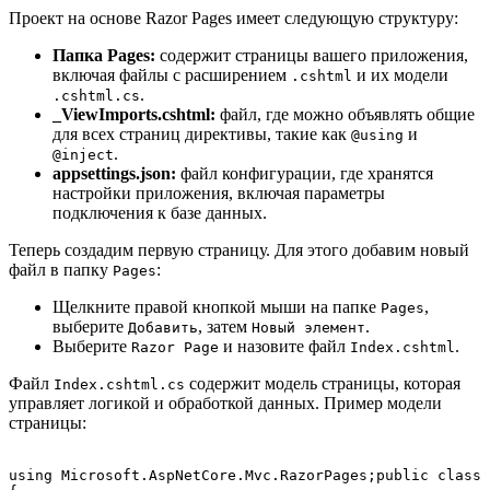
Проект на основе Razor Pages имеет следующую структуру:
Папка Pages:
содержит страницы вашего приложения,
включая файлы с расширением
и их модели
.cshtml
.
.cshtml.cs
_ViewImports.cshtml:
файл, где можно объявлять общие
для всех страниц директивы, такие как
и
@using
.
@inject
appsettings.json:
файл конфигурации, где хранятся
настройки приложения, включая параметры
подключения к базе данных.
Теперь создадим первую страницу. Для этого добавим новый
файл в папку
:
Pages
Щелкните правой кнопкой мыши на папке
,
Pages
выберите
, затем
.
Добавить
Новый элемент
Выберите
и назовите файл
.
Razor Page
Index.cshtml
Файл
содержит модель страницы, которая
Index.cshtml.cs
управляет логикой и обработкой данных. Пример модели
страницы:
using Microsoft.AspNetCore.Mvc.RazorPages;public class 