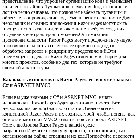
представление, что упрощает организацию кода и уменьшает
количество файлов.Лучшая инкапсуляция: Код страницы и
логика тесно связаны, что позволяет избежать путаницы и
облегчает сопровождение кода.Уменьшение сложности: Для
небольших и средних приложений Razor Pages могут быть
проще в использовании, так как они не требуют создания
отдельных контроллеров и моделей.Оптимизация
производительности: Razor Pages могут предложить лучшую
производительность за счёт более прямого подхода к
обработке запросов и рендерингу представлений.Эти
преимущества делают Razor Pages отличным выбором для
многих проектов, особенно для тех, которые не требуют
сложной архитектуры.
Как начать использовать Razor Pages, если я уже знаком с
C# и ASP.NET MVC?
Если вы уже знакомы с C# и ASP.NET MVC, начать
использовать Razor Pages будет достаточно просто. Вот
несколько шагов для быстрого старта:Ознакомьтесь с
концепцией Razor Pages и их архитектурой, чтобы понять, как
они отличаются от MVC.Создайте новый проект ASP.NET
Core с шаблоном Razor Pages в вашей среде
разработки.Изучите структуру проекта, чтобы понять, как
организованы файлы страниц и их код.Попробуйте перенести