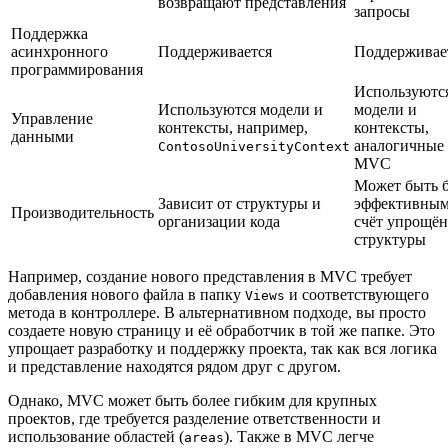
возвращают представления
запросы
Поддержка
асинхронного
Поддерживается
Поддерживае
программирования
Используютс
Используются модели и
модели и
Управление
контексты, например,
контексты,
данными
аналогичные
ContosoUniversityContext
MVC
Может быть 
Зависит от структуры и
эффективным
Производительность
организации кода
счёт упрощё
структуры
Например, создание нового представления в MVC требует
добавления нового файла в папку
и соответствующего
Views
метода в контроллере. В альтернативном подходе, вы просто
создаете новую страницу и её обработчик в той же папке. Это
упрощает разработку и поддержку проекта, так как вся логика
и представление находятся рядом друг с другом.
Однако, MVC может быть более гибким для крупных
проектов, где требуется разделение ответственности и
использование областей (
). Также в MVC легче
areas