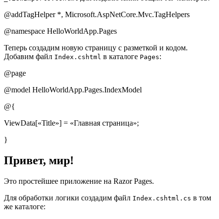
@addTagHelper *, Microsoft.AspNetCore.Mvc.TagHelpers
@namespace HelloWorldApp.Pages
Теперь создадим новую страницу с разметкой и кодом.
Добавим файл
в каталоге
:
Index.cshtml
Pages
@page
@model HelloWorldApp.Pages.IndexModel
@{
ViewData[«Title»] = «Главная страница»;
}
Привет, мир!
Это простейшее приложение на Razor Pages.
Для обработки логики создадим файл
в том
Index.cshtml.cs
же каталоге: