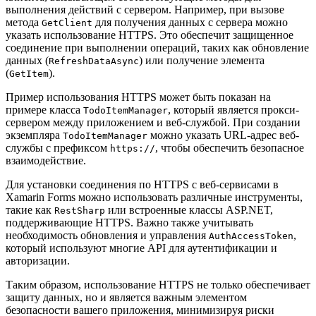
выполнения действий с сервером. Например, при вызове
метода
для получения данных с сервера можно
GetClient
указать использование HTTPS. Это обеспечит защищенное
соединение при выполнении операций, таких как обновление
данных (
) или получение элемента
RefreshDataAsync
(
).
GetItem
Пример использования HTTPS может быть показан на
примере класса
, который является прокси-
TodoItemManager
сервером между приложением и веб-службой. При создании
экземпляра
можно указать URL-адрес веб-
TodoItemManager
службы с префиксом
, чтобы обеспечить безопасное
https://
взаимодействие.
Для установки соединения по HTTPS с веб-сервисами в
Xamarin Forms можно использовать различные инструменты,
такие как
или встроенные классы ASP.NET,
RestSharp
поддерживающие HTTPS. Важно также учитывать
необходимость обновления и управления
,
AuthAccessToken
который используют многие API для аутентификации и
авторизации.
Таким образом, использование HTTPS не только обеспечивает
защиту данных, но и является важным элементом
безопасности вашего приложения, минимизируя риски