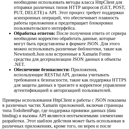
необходимо использовать методы класса HttpClient для
отправки различных типов HTTP запросов (GET, POST,
PUT, DELETE) к API. Этот процесс требует поддержки
асинхронных операций, что обеспечивает плавность
работы приложения и предотвращает блокировки
пользовательского интерфейса.
Обработка ответов:
После получения ответа от сервера
необходимо корректно обработать данные, которые
могут быть представлены в формате JSON. Для этого
можно использовать различные библиотеки, такие как
Newtonsoft.Json или встроенные в Xamarin Forms
средства для десериализации JSON данных в объекты
.NET.
Обеспечение безопасности:
Приложения,
использующие RESTful API, должны учитывать
требования к безопасности, такие как поддержка HTTPS
для защиты данных в транзите и корректное управление
аутентификацией и авторизацией пользователей.
Примеры использования HttpClient и работы с JSON показаны
в различных частях Xamarin приложений, включая страницы
типа TodoItemPage, где поддержка привязки данных (data
binding) и вызовы API являются неотъемлемыми элементами
разработки. Этот шаблон действия может быть использован в
различных приложениях, кроме того, он верен и после