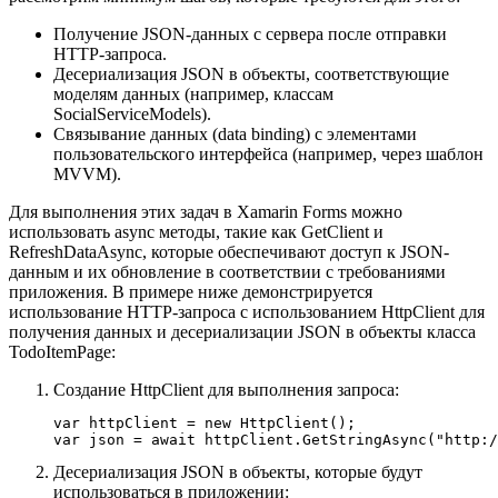
Получение JSON-данных с сервера после отправки
HTTP-запроса.
Десериализация JSON в объекты, соответствующие
моделям данных (например, классам
SocialServiceModels).
Связывание данных (data binding) с элементами
пользовательского интерфейса (например, через шаблон
MVVM).
Для выполнения этих задач в Xamarin Forms можно
использовать async методы, такие как GetClient и
RefreshDataAsync, которые обеспечивают доступ к JSON-
данным и их обновление в соответствии с требованиями
приложения. В примере ниже демонстрируется
использование HTTP-запроса с использованием HttpClient для
получения данных и десериализации JSON в объекты класса
TodoItemPage:
Создание HttpClient для выполнения запроса:
var httpClient = new HttpClient();

Десериализация JSON в объекты, которые будут
использоваться в приложении: