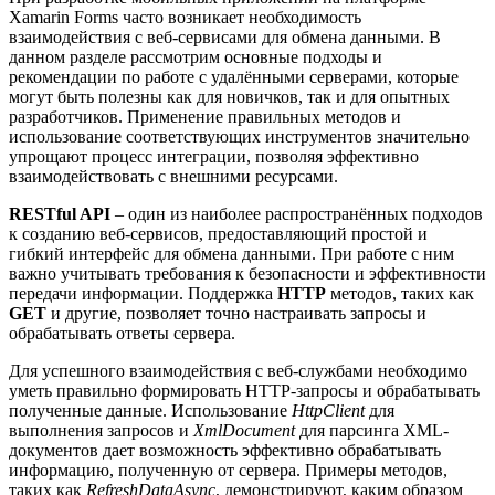
Xamarin Forms часто возникает необходимость
взаимодействия с веб-сервисами для обмена данными. В
данном разделе рассмотрим основные подходы и
рекомендации по работе с удалёнными серверами, которые
могут быть полезны как для новичков, так и для опытных
разработчиков. Применение правильных методов и
использование соответствующих инструментов значительно
упрощают процесс интеграции, позволяя эффективно
взаимодействовать с внешними ресурсами.
RESTful API
– один из наиболее распространённых подходов
к созданию веб-сервисов, предоставляющий простой и
гибкий интерфейс для обмена данными. При работе с ним
важно учитывать требования к безопасности и эффективности
передачи информации. Поддержка
HTTP
методов, таких как
GET
и другие, позволяет точно настраивать запросы и
обрабатывать ответы сервера.
Для успешного взаимодействия с веб-службами необходимо
уметь правильно формировать HTTP-запросы и обрабатывать
полученные данные. Использование
HttpClient
для
выполнения запросов и
XmlDocument
для парсинга XML-
документов дает возможность эффективно обрабатывать
информацию, полученную от сервера. Примеры методов,
таких как
RefreshDataAsync
, демонстрируют, каким образом