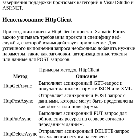
завершения поддержки бронзовых категорий в Visual Studio и
ASP.NET.
Использование HttpClient
При создании клиента HttpClient в проекте Xamarin Forms
важно учитывать требования проекта и специфику веб-
службы, с которой взаимодействует приложение. Для
успешного выполнения запроса необходимо добавить нужные
параметры, такие как заголовки, авторизационные токены
или данные для POST-запросов.
Примеры методов HttpClient
Метод
Описание
Выполняет асинхронный GET-запрос и
HttpGetAsync
получает данные в формате JSON или XML.
Отправляет асинхронный POST-запрос с
HttpPostAsync
данными, которые могут быть представлены
как объект или поля формы.
Выполняет асинхронный PUT-запрос для
HttpPutAsync
обновления ресурса на сервере согласно
переданным данным.
Отправляет асинхронный DELETE-запрос
HttpDeleteAsync
для удаления ресурса на сервере.