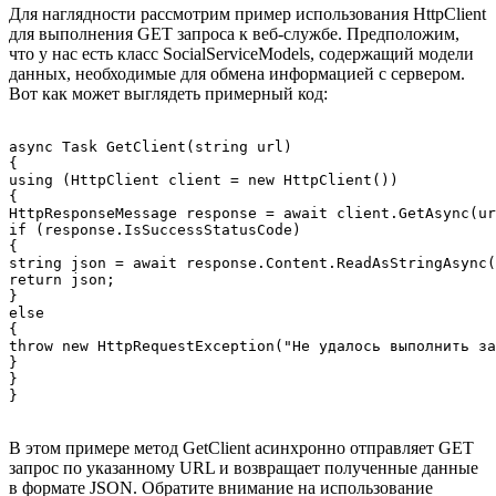
Для наглядности рассмотрим пример использования HttpClient
для выполнения GET запроса к веб-службе. Предположим,
что у нас есть класс SocialServiceModels, содержащий модели
данных, необходимые для обмена информацией с сервером.
Вот как может выглядеть примерный код:
async Task
 GetClient(string url)

{

using (HttpClient client = new HttpClient())

{

HttpResponseMessage response = await client.GetAsync(ur
if (response.IsSuccessStatusCode)

{

string json = await response.Content.ReadAsStringAsync(
return json;

}

else

{

throw new HttpRequestException("Не удалось выполнить за
}

}

В этом примере метод GetClient асинхронно отправляет GET
запрос по указанному URL и возвращает полученные данные
в формате JSON. Обратите внимание на использование