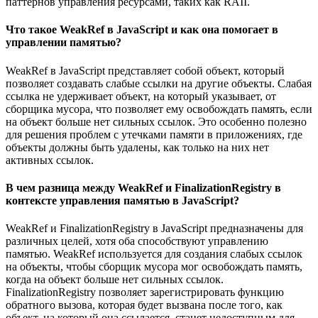
паттернов управления ресурсами, таких как RAII.
Что такое WeakRef в JavaScript и как она помогает в
управлении памятью?
WeakRef в JavaScript представляет собой объект, который
позволяет создавать слабые ссылки на другие объекты. Слабая
ссылка не удерживает объект, на который указывает, от
сборщика мусора, что позволяет ему освобождать память, если
на объект больше нет сильных ссылок. Это особенно полезно
для решения проблем с утечками памяти в приложениях, где
объекты должны быть удалены, как только на них нет
активных ссылок.
В чем разница между WeakRef и FinalizationRegistry в
контексте управления памятью в JavaScript?
WeakRef и FinalizationRegistry в JavaScript предназначены для
различных целей, хотя оба способствуют управлению
памятью. WeakRef используется для создания слабых ссылок
на объекты, чтобы сборщик мусора мог освобождать память,
когда на объект больше нет сильных ссылок.
FinalizationRegistry позволяет зарегистрировать функцию
обратного вызова, которая будет вызвана после того, как
объект, на который она ссылается, станет недоступным для