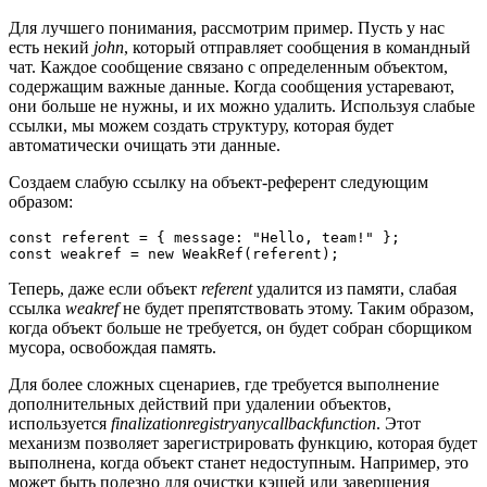
Для лучшего понимания, рассмотрим пример. Пусть у нас
есть некий
john
, который отправляет сообщения в командный
чат. Каждое сообщение связано с определенным объектом,
содержащим важные данные. Когда сообщения устаревают,
они больше не нужны, и их можно удалить. Используя слабые
ссылки, мы можем создать структуру, которая будет
автоматически очищать эти данные.
Создаем слабую ссылку на объект-референт следующим
образом:
const referent = { message: "Hello, team!" };

const weakref = new WeakRef(referent);
Теперь, даже если объект
referent
удалится из памяти, слабая
ссылка
weakref
не будет препятствовать этому. Таким образом,
когда объект больше не требуется, он будет собран сборщиком
мусора, освобождая память.
Для более сложных сценариев, где требуется выполнение
дополнительных действий при удалении объектов,
используется
finalizationregistryanycallbackfunction
. Этот
механизм позволяет зарегистрировать функцию, которая будет
выполнена, когда объект станет недоступным. Например, это
может быть полезно для очистки кэшей или завершения