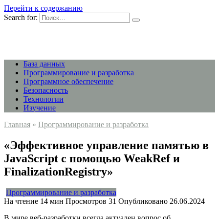
Перейти к содержанию
Search for:
База данных
Программирование и разработка
Программное обеспечение
Безопасность
Технологии
Изучение
Главная
»
Программирование и разработка
«Эффективное управление памятью в
JavaScript с помощью WeakRef и
FinalizationRegistry»
Программирование и разработка
На чтение
14 мин
Просмотров
31
Опубликовано
26.06.2024
В мире веб-разработки всегда актуален вопрос об