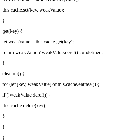
this.cache.set(key, weakValue);
}
get(key) {
let weakValue = this.cache.get(key);
return weakValue ? weakValue.deref() : undefined;
}
cleanup() {
for (let [key, weakValue] of this.cache.entries()) {
if (!weakValue.deref()) {
this.cache.delete(key);
}
}
}