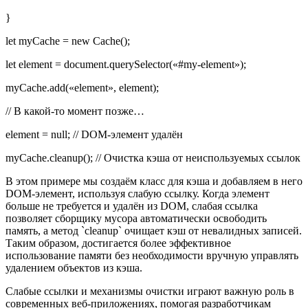
}
let myCache = new Cache();
let element = document.querySelector(«#my-element»);
myCache.add(«element», element);
// В какой-то момент позже…
element = null; // DOM-элемент удалён
myCache.cleanup(); // Очистка кэша от неиспользуемых ссылок
В этом примере мы создаём класс для кэша и добавляем в него
DOM-элемент, используя слабую ссылку. Когда элемент
больше не требуется и удалён из DOM, слабая ссылка
позволяет сборщику мусора автоматически освободить
память, а метод `cleanup` очищает кэш от невалидных записей.
Таким образом, достигается более эффективное
использование памяти без необходимости вручную управлять
удалением объектов из кэша.
Слабые ссылки и механизмы очистки играют важную роль в
современных веб-приложениях, помогая разработчикам