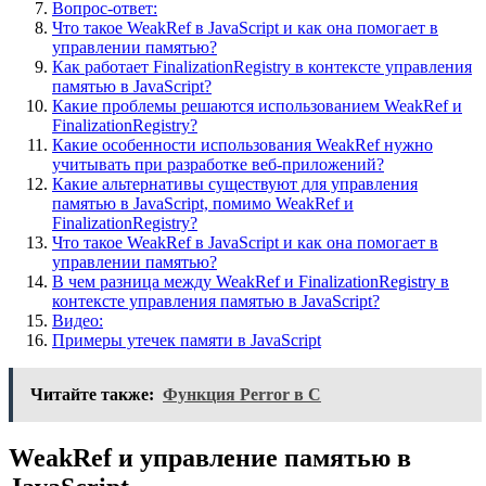
Вопрос-ответ:
Что такое WeakRef в JavaScript и как она помогает в
управлении памятью?
Как работает FinalizationRegistry в контексте управления
памятью в JavaScript?
Какие проблемы решаются использованием WeakRef и
FinalizationRegistry?
Какие особенности использования WeakRef нужно
учитывать при разработке веб-приложений?
Какие альтернативы существуют для управления
памятью в JavaScript, помимо WeakRef и
FinalizationRegistry?
Что такое WeakRef в JavaScript и как она помогает в
управлении памятью?
В чем разница между WeakRef и FinalizationRegistry в
контексте управления памятью в JavaScript?
Видео:
Примеры утечек памяти в JavaScript
Читайте также:
Функция Perror в C
WeakRef и управление памятью в