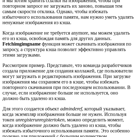
и мы хотим хранить ссылки на изображения, чтобы при
повторном запросе не загружать их заново, повышая тем
самым скорости отклика. Однако, чтобы избежать
избыточного использования памяти, нам нужно уметь удалять
ненужные изображения из кэша.
Когда изображение не требуется anymore, мы можем удалить
его из кэша, освобождая память для других данных.
Fetchimgimgname
функция может скачивать изображения по
запросу, а структура кэша позволит эффективно управлять
этими загрузками.
Рассмотрим пример. Представьте, что команда разработчиков
создала приложение для создания коллажей, где пользователи
могут загружать и редактировать изображения. При загрузке
изображения мы сохраняем его в кэше, чтобы избежать
повторного скачивания при последующем использовании. В
случае, если изображение больше не используется, оно
должно быть удалено из кэша.
Для этого создается объект
adminderef
, который указывает,
когда экземпляр изображения больше не нужен. Используя
токен
unregisterunregistertoken
, можно определить момент,
когда изображение должно быть удалено из кэша, чтобы
избежать избыточного использования памяти. Это особенно
полезно для приложений с большим количеством