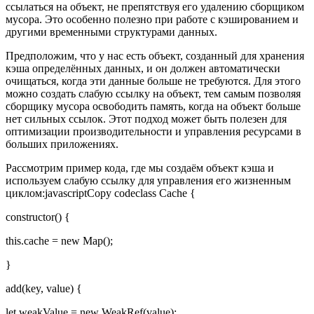
ссылаться на объект, не препятствуя его удалению сборщиком
мусора. Это особенно полезно при работе с кэшированием и
другими временными структурами данных.
Предположим, что у нас есть объект, созданный для хранения
кэша определённых данных, и он должен автоматически
очищаться, когда эти данные больше не требуются. Для этого
можно создать слабую ссылку на объект, тем самым позволяя
сборщику мусора освободить память, когда на объект больше
нет сильных ссылок. Этот подход может быть полезен для
оптимизации производительности и управления ресурсами в
больших приложениях.
Рассмотрим пример кода, где мы создаём объект кэша и
используем слабую ссылку для управления его жизненным
циклом:javascriptCopy codeclass Cache {
constructor() {
this.cache = new Map();
}
add(key, value) {
let weakValue = new WeakRef(value);