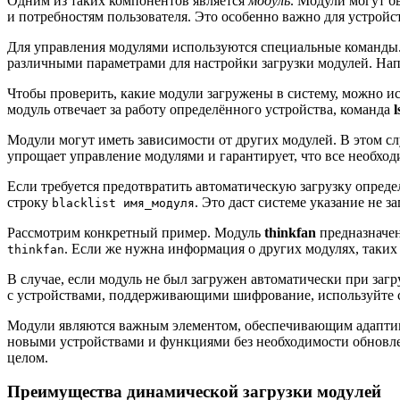
Одним из таких компонентов является
модуль
. Модули могут б
и потребностям пользователя. Это особенно важно для устройст
Для управления модулями используются специальные команды
различными параметрами для настройки загрузки модулей. На
Чтобы проверить, какие модули загружены в систему, можно и
модуль отвечает за работу определённого устройства, команда
l
Модули могут иметь зависимости от других модулей. В этом с
упрощает управление модулями и гарантирует, что все необхо
Если требуется предотвратить автоматическую загрузку опреде
строку
. Это даст системе указание не з
blacklist имя_модуля
Рассмотрим конкретный пример. Модуль
thinkfan
предназначен
. Если же нужна информация о других модулях, таких
thinkfan
В случае, если модуль не был загружен автоматически при за
с устройствами, поддерживающими шифрование, используйте с
Модули являются важным элементом, обеспечивающим адаптивн
новыми устройствами и функциями без необходимости обновле
целом.
Преимущества динамической загрузки модулей