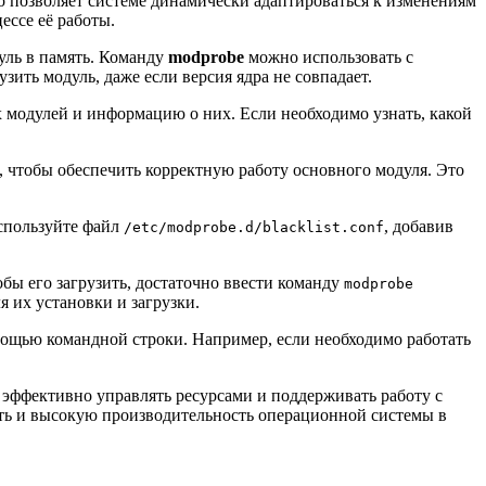
о позволяет системе динамически адаптироваться к изменениям
ессе её работы.
уль в память. Команду
modprobe
можно использовать с
узить модуль, даже если версия ядра не совпадает.
х модулей и информацию о них. Если необходимо узнать, какой
, чтобы обеспечить корректную работу основного модуля. Это
используйте файл
, добавив
/etc/modprobe.d/blacklist.conf
бы его загрузить, достаточно ввести команду
modprobe
я их установки и загрузки.
омощью командной строки. Например, если необходимо работать
ффективно управлять ресурсами и поддерживать работу с
ть и высокую производительность операционной системы в