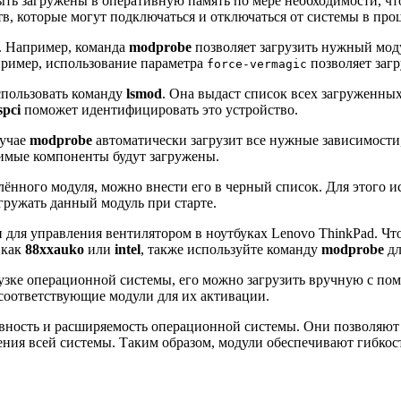
ыть загружены в оперативную память по мере необходимости, чт
в, которые могут подключаться и отключаться от системы в проц
. Например, команда
modprobe
позволяет загрузить нужный мод
пример, использование параметра
позволяет загр
force-vermagic
спользовать команду
lsmod
. Она выдаст список всех загруженны
spci
поможет идентифицировать это устройство.
лучае
modprobe
автоматически загрузит все нужные зависимости
димые компоненты будут загружены.
лённого модуля, можно внести его в черный список. Для этого 
агружать данный модуль при старте.
 для управления вентилятором в ноутбуках Lenovo ThinkPad. Что
 как
88xxauko
или
intel
, также используйте команду
modprobe
дл
грузке операционной системы, его можно загрузить вручную с п
оответствующие модули для их активации.
ость и расширяемость операционной системы. Они позволяют э
ния всей системы. Таким образом, модули обеспечивают гибкос