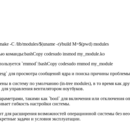
e -C /lib/modules/$(uname -r)/build M=$(pwd) modules
ю команды:bashCopy codesudo insmod my_module.ko
спользуется `rmmod`:bashCopy codesudo rmmod my_module
mesg` для просмотра сообщений ядра и поиска причины проблемы
ны в систему по умолчанию (in-tree modules), в то время как др
 для управления вентилятором ноутбуков.
параметрами, такими как `bool` для включения или отключения 
ивает гибкость настройки системы.
т для расширения возможностей операционной системы без необ
кретные задачи и условия эксплуатации.