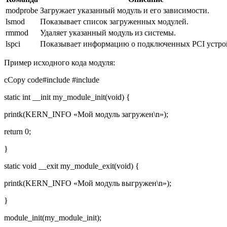
modprobe
Загружает указанный модуль и его зависимости.
lsmod
Показывает список загруженных модулей.
rmmod
Удаляет указанный модуль из системы.
lspci
Показывает информацию о подключенных PCI устро
Пример исходного кода модуля:
cCopy code#include
#include
static int __init my_module_init(void) {
printk(KERN_INFO «Мой модуль загружен\n»);
return 0;
}
static void __exit my_module_exit(void) {
printk(KERN_INFO «Мой модуль выгружен\n»);
}
module_init(my_module_init);