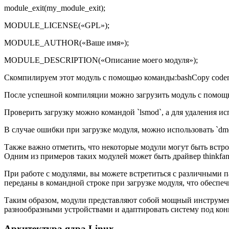
module_exit(my_module_exit);
MODULE_LICENSE(«GPL»);
MODULE_AUTHOR(«Ваше имя»);
MODULE_DESCRIPTION(«Описание моего модуля»);
Скомпилируем этот модуль с помощью команды:bashCopy codemak
После успешной компиляции можно загрузить модуль с помощь
Проверить загрузку можно командой `lsmod`, а для удаления и
В случае ошибки при загрузке модуля, можно использовать `d
Также важно отметить, что некоторые модули могут быть встрое
Одним из примеров таких модулей может быть драйвер thinkfan
При работе с модулями, вы можете встретиться с различными 
переданы в командной строке при загрузке модуля, что обеспеч
Таким образом, модули представляют собой мощный инструмен
разнообразными устройствами и адаптировать систему под кон
Архитектура ядра Linux