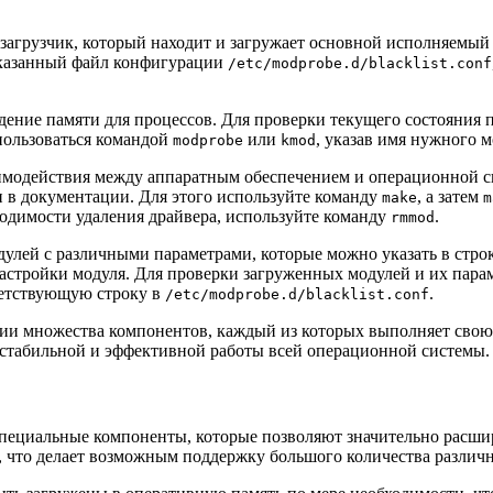
 загрузчик, который находит и загружает основной исполняемый 
указанный файл конфигурации
/etc/modprobe.d/blacklist.conf
дение памяти для процессов. Для проверки текущего состояния
пользоваться командой
или
, указав имя нужного 
modprobe
kmod
имодействия между аппаратным обеспечением и операционной си
 в документации. Для этого используйте команду
, а затем
make
m
ходимости удаления драйвера, используйте команду
.
rmmod
дулей с различными параметрами, которые можно указать в стро
астройки модуля. Для проверки загруженных модулей и их пар
тветствующую строку в
.
/etc/modprobe.d/blacklist.conf
твии множества компонентов, каждый из которых выполняет свою
 стабильной и эффективной работы всей операционной системы.
пециальные компоненты, которые позволяют значительно расши
, что делает возможным поддержку большого количества различ