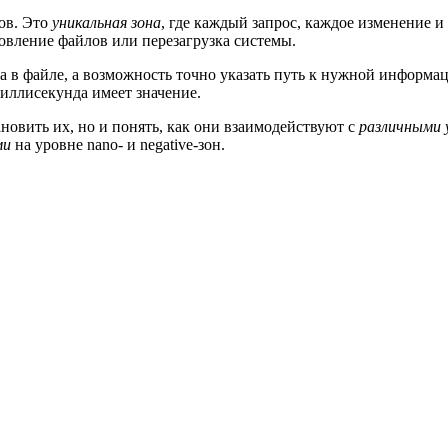
ов. Это
уникальная зона
, где каждый запрос, каждое изменение 
новление файлов или перезагрузка системы.
ка в файле, а возможность точно указать путь к нужной информ
миллисекунда имеет значение.
ановить их, но и понять, как они взаимодействуют с
различными 
ми
на уровне nano- и negative-зон.