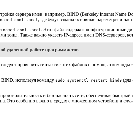
ойка сервера имен, например, BIND (Berkeley Internet Name Do
, где будут заданы основные параметры и нас
named.conf.local
йл
. Этот файл содержит конфигурационные дире
named.conf.local
ыми зоны. Также важно указать IP-адреса имен DNS-серверов, кото
 об удаленной работе программистов
 следует проверить синтаксис этих файлов с помощью команды
 BIND, используя команду
(для 
sudo systemctl restart bind9
производительность и безопасность сети, обеспечивая быстрый 
а. Это особенно важно в средах с множеством устройств и слу