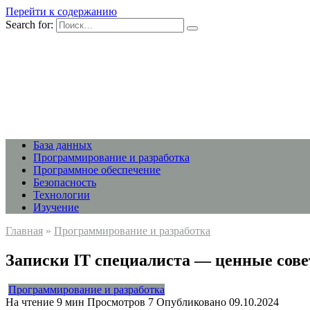
Перейти к содержанию
Search for:
База данных
Программирование и разработка
Программное обеспечение
Безопасность
Технологии
Изучение
Главная
»
Программирование и разработка
Записки IT специалиста — ценные сове
Программирование и разработка
На чтение
9 мин
Просмотров
7
Опубликовано
09.10.2024