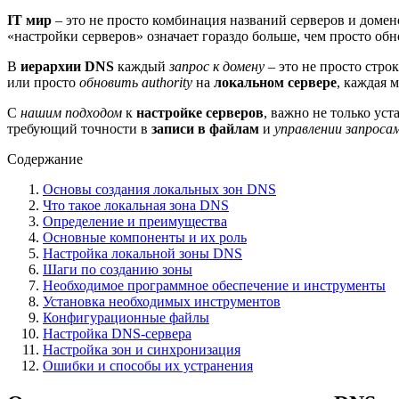
IT мир
– это не просто комбинация названий серверов и домен
«настройки серверов» означает гораздо больше, чем просто об
В
иерархии DNS
каждый
запрос к домену
– это не просто стро
или просто
обновить authority
на
локальном сервере
, каждая 
С
нашим подходом
к
настройке серверов
, важно не только уст
требующий точности в
записи в файлам
и
управлении запроса
Содержание
Основы создания локальных зон DNS
Что такое локальная зона DNS
Определение и преимущества
Основные компоненты и их роль
Настройка локальной зоны DNS
Шаги по созданию зоны
Необходимое программное обеспечение и инструменты
Установка необходимых инструментов
Конфигурационные файлы
Настройка DNS-сервера
Настройка зон и синхронизация
Ошибки и способы их устранения