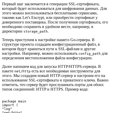
Первый шаг заключается в генерации SSL-сертификата,
который будет использоваться для шифрования данных. Для
этого можно воспользоваться бесплатными сервисами,
такими как Let’s Encrypt, или приобрести сертификат у
доверенного поставщика. После получения сертификата, его
необходимо сохранить в удобном месте, например, в
директории
.
storage_path
Теперь приступим к настройке нашего Go-сервера. В
структуре проекта создадим конфигурационный файл, в
котором будут храниться пути к SSL-файлам и другие
настройки. Например, можно использовать
для
config_path
определения местоположения файла конфигурации.
Далее напишем код для запуска HTTP/HTTPS-сервера. В
пакете
есть все необходимые инструменты для
net/http
этого. Мы создадим новый HTTP-сервер и настроим его на
использование SSL-сертификата и приватного ключа. Важно
отметить, что сервер будет прослушивать порты для обоих
типов соединений: HTTP и HTTPS. Пример кода:
package main

import (

"log"

"net/http"
