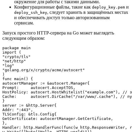
окружение для работы с такими данными.
Конфигурационные файлы, такие как
и
deploy_key.pem
, следует хранить в защищённых местах
deploy_ssh_key
и обеспечивать доступ только авторизованным
сервисам.
Запуск простого HTTP-сервера на Go может выглядеть
следующим образом:
package main

import (

"crypto/tls"

"net/http"

"log"

"golang.org/x/crypto/acme/autocert"

)

func main() {

autocertManager := &autocert.Manager{

Prompt:     autocert.AcceptTOS,

HostPolicy: autocert.HostWhitelist("example.com"), // з
Cache:      autocert.DirCache("/var/www/.cache"), // пу
}

server := &http.Server{

Addr: ":443",

TLSConfig: &tls.Config{

GetCertificate: autocertManager.GetCertificate,

},

Handler: http.HandlerFunc(func(w http.ResponseWriter, r
w.Write([]byte("Hello, HTTPS world!"))
