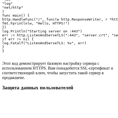
"log"

"net/http"

)

func main() {

http.HandleFunc("/", func(w http.ResponseWriter, r *htt
fmt.Fprintln(w, "Hello, HTTPS!")

})

log.Println("Starting server on :443")

err := http.ListenAndServeTLS(":443", "server.crt", "se
if err != nil {

log.Fatalf("ListenAndServeTLS: %v", err)

}

Этот код демонстрирует базовую настройку сервера с
использованием HTTPS. Вам понадобится SSL-сертификат и
соответствующий ключ, чтобы запустить такой сервер в
продакшене.
Защита данных пользователей