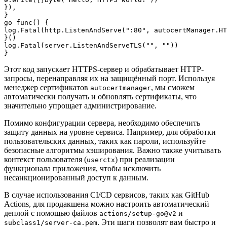
}),

}

go func() {

log.Fatal(http.ListenAndServe(":80", autocertManager.HT
}()

log.Fatal(server.ListenAndServeTLS("", ""))

Этот код запускает HTTPS-сервер и обрабатывает HTTP-
запросы, перенаправляя их на защищённый порт. Используя
менеджер сертификатов
, мы сможем
autocertmanager
автоматически получать и обновлять сертификаты, что
значительно упрощает администрирование.
Помимо конфигурации сервера, необходимо обеспечить
защиту данных на уровне сервиса. Например, для обработки
пользовательских данных, таких как пароли, используйте
безопасные алгоритмы хэширования. Важно также учитывать
контекст пользователя (
) при реализации
userctx
функционала приложения, чтобы исключить
несанкционированный доступ к данным.
В случае использования CI/CD сервисов, таких как GitHub
Actions, для продакшена можно настроить автоматический
деплой с помощью файлов
и
actions/setup-go@v2
. Эти шаги позволят вам быстро и
subclass1/server-ca.pem