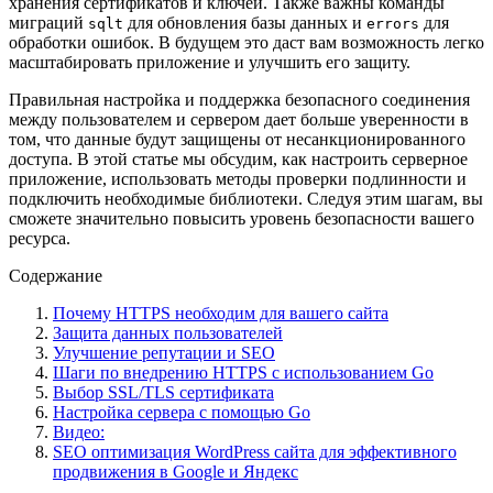
хранения сертификатов и ключей. Также важны команды
миграций
для обновления базы данных и
для
sqlt
errors
обработки ошибок. В будущем это даст вам возможность легко
масштабировать приложение и улучшить его защиту.
Правильная настройка и поддержка безопасного соединения
между пользователем и сервером дает больше уверенности в
том, что данные будут защищены от несанкционированного
доступа. В этой статье мы обсудим, как настроить серверное
приложение, использовать методы проверки подлинности и
подключить необходимые библиотеки. Следуя этим шагам, вы
сможете значительно повысить уровень безопасности вашего
ресурса.
Содержание
Почему HTTPS необходим для вашего сайта
Защита данных пользователей
Улучшение репутации и SEO
Шаги по внедрению HTTPS с использованием Go
Выбор SSL/TLS сертификата
Настройка сервера с помощью Go
Видео:
SEO оптимизация WordPress сайта для эффективного
продвижения в Google и Яндекс