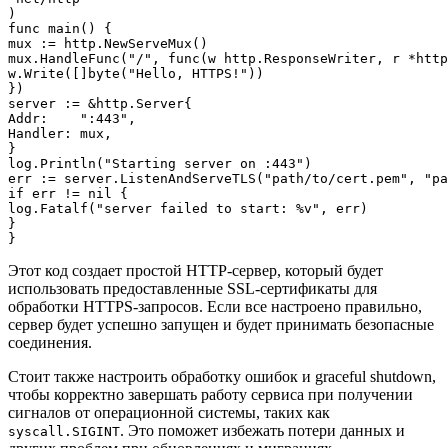
)

func main() {

mux := http.NewServeMux()

mux.HandleFunc("/", func(w http.ResponseWriter, r *http
w.Write([]byte("Hello, HTTPS!"))

})

server := &http.Server{

Addr:    ":443",

Handler: mux,

}

log.Println("Starting server on :443")

err := server.ListenAndServeTLS("path/to/cert.pem", "pa
if err != nil {

log.Fatalf("server failed to start: %v", err)

}

Этот код создает простой HTTP-сервер, который будет
использовать предоставленные SSL-сертификаты для
обработки HTTPS-запросов. Если все настроено правильно,
сервер будет успешно запущен и будет принимать безопасные
соединения.
Стоит также настроить обработку ошибок и graceful shutdown,
чтобы корректно завершать работу сервиса при получении
сигналов от операционной системы, таких как
. Это поможет избежать потери данных и
syscall.SIGINT