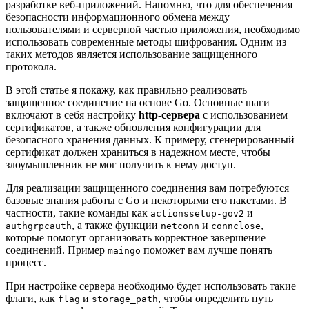
разработке веб-приложений. Напомню, что для обеспечения
безопасности информационного обмена между
пользователями и серверной частью приложения, необходимо
использовать современные методы шифрования. Одним из
таких методов является использование защищенного
протокола.
В этой статье я покажу, как правильно реализовать
защищенное соединение на основе Go. Основные шаги
включают в себя настройку
http-сервера
с использованием
сертификатов, а также обновления конфигурации для
безопасного хранения данных. К примеру, сгенерированный
сертификат должен храниться в надежном месте, чтобы
злоумышленник не мог получить к нему доступ.
Для реализации защищенного соединения вам потребуются
базовые знания работы с Go и некоторыми его пакетами. В
частности, такие команды как
и
actionssetup-gov2
, а также функции
и
,
authgrpcauth
netconn
connclose
которые помогут организовать корректное завершение
соединений. Пример
поможет вам лучше понять
maingo
процесс.
При настройке сервера необходимо будет использовать такие
флаги, как
и
, чтобы определить путь
flag
storage_path