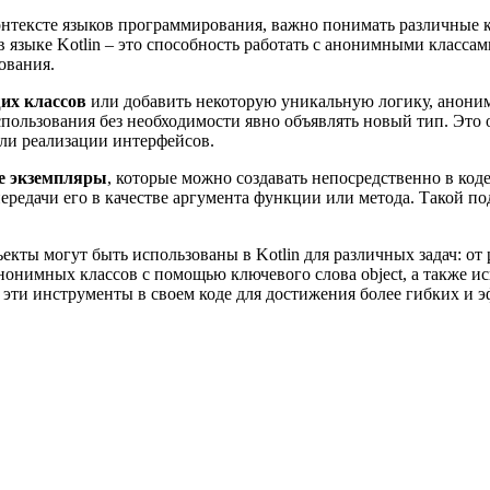
контексте языков программирования, важно понимать различные 
в языке Kotlin – это способность работать с анонимными класса
ования.
их классов
или добавить некоторую уникальную логику, анони
спользования без необходимости явно объявлять новый тип. Это о
или реализации интерфейсов.
ые экземпляры
, которые можно создавать непосредственно в коде
 передачи его в качестве аргумента функции или метода. Такой п
екты могут быть использованы в Kotlin для различных задач: о
нонимных классов с помощью ключевого слова object, а также и
ь эти инструменты в своем коде для достижения более гибких и