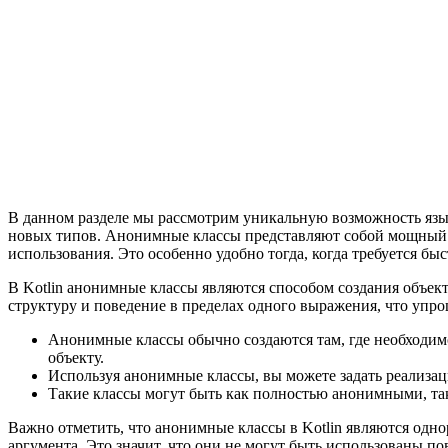
В данном разделе мы рассмотрим уникальную возможность язык
новых типов. Анонимные классы представляют собой мощный и
использования. Это особенно удобно тогда, когда требуется б
В Kotlin анонимные классы являются способом создания объек
структуру и поведение в пределах одного выражения, что упрощ
Анонимные классы обычно создаются там, где необходим
объекту.
Используя анонимные классы, вы можете задать реализац
Такие классы могут быть как полностью анонимными, так
Важно отметить, что анонимные классы в Kotlin являются одно
аргумента. Это значит, что они не могут быть использованы п