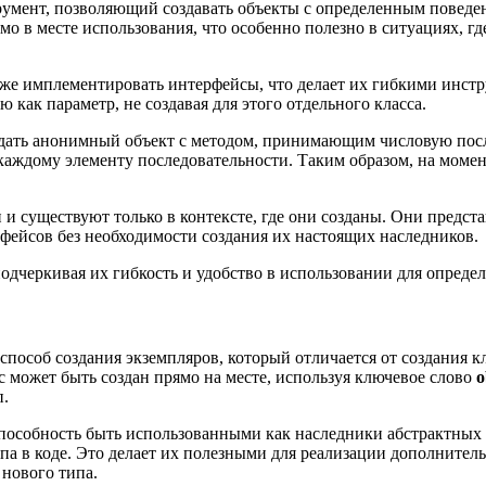
мент, позволяющий создавать объекты с определенным поведение
 в месте использования, что особенно полезно в ситуациях, гд
аже имплементировать интерфейсы, что делает их гибкими инс
как параметр, не создавая для этого отдельного класса.
дать анонимный объект с методом, принимающим числовую после
каждому элементу последовательности. Таким образом, на моме
 и существуют только в контексте, где они созданы. Они предст
рфейсов без необходимости создания их настоящих наследников.
подчеркивая их гибкость и удобство в использовании для опреде
пособ создания экземпляров, который отличается от создания к
 может быть создан прямо на месте, используя ключевое слово
o
п.
особность быть использованными как наследники абстрактных к
ипа в коде. Это делает их полезными для реализации дополнит
 нового типа.