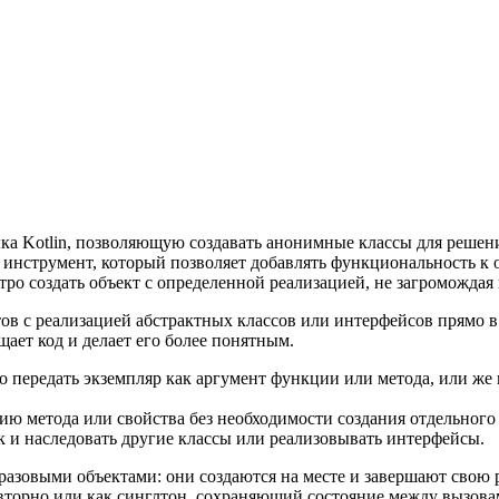
а Kotlin, позволяющую создавать анонимные классы для решени
нструмент, который позволяет добавлять функциональность к о
ыстро создать объект с определенной реализацией, не загроможд
тов с реализацией абстрактных классов или интерфейсов прямо 
ает код и делает его более понятным.
о передать экземпляр как аргумент функции или метода, или ж
ию метода или свойства без необходимости создания отдельного 
 и наследовать другие классы или реализовывать интерфейсы.
разовыми объектами: они создаются на месте и завершают свою 
овторно или как синглтон, сохраняющий состояние между вызова