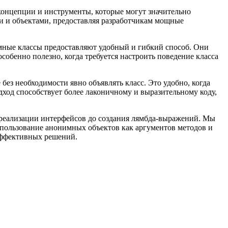
концепции и инструменты, которые могут значительно
ми и объектами, предоставляя разработчикам мощные
мные классы предоставляют удобный и гибкий способ. Они
собенно полезно, когда требуется настроить поведение класса
 без необходимости явно объявлять класс. Это удобно, когда
одход способствует более лаконичному и выразительному коду,
т реализации интерфейсов до создания лямбда-выражений. Мы
спользование анонимных объектов как аргументов методов и
 эффективных решений.