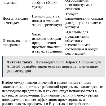
освобождения
памятью
требуют сборки
неиспользуемых
мусора
объектов
Требует
Прямой доступ к
Доступ к полям
разыменования ссылки
полям и методам
и методам
для доступа к полям и
через переменную
методам
Идеальны для
Часто
представления
используются для
Использование в
объектов с
представления
программе
изменяющимся
простых значений
состоянием и общей
и структур данных
реализацией
Читайте также:
Путеводитель по Jetpack Compose для
Android-разработчиков основы примеры и полезные
рекомендации
Выбор между типами значений и ссылочными типами
зависит от конкретных требований программы: какие данные
необходимо представить и как они будут использоваться в
контексте приложения. Понимание различий между этими
подходами позволяет эффективно проектировать и
реализовывать программы в F, учитывая потребности в