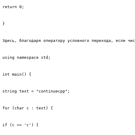
return 0;
}
Здесь, благодаря оператору условного перехода, если чис
using namespace std;
int main() {
string text = "continuecpp";
for (char c : text) {
if (c == 'c') {