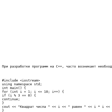
При разработке программ на C++, часто возникает необход
#include <iostream>

using namespace std;

int main() {

for (int i = 1; i <= 10; i++) {

if (i % 3 == 0) {

continue;

}

cout << "Квадрат числа " << i << " равен " << i * i << 
}
