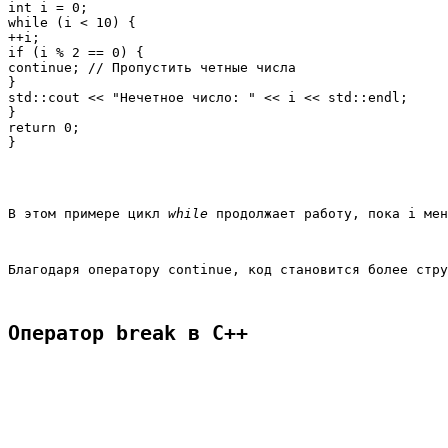
int i = 0;

while (i < 10) {

++i;

if (i % 2 == 0) {

continue; // Пропустить четные числа

}

std::cout << "Нечетное число: " << i << std::endl;

}

return 0;

В этом примере цикл 
while
 продолжает работу, пока 
i
 мен
Благодаря оператору 
continue
, код становится более стру
Оператор break в C++