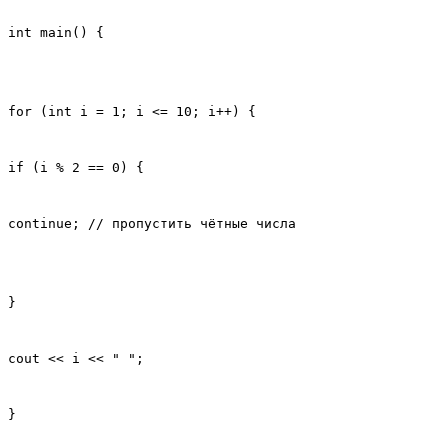
int main() {
for (int i = 1; i <= 10; i++) {
if (i % 2 == 0) {
continue; // пропустить чётные числа
}
cout << i << " ";
}