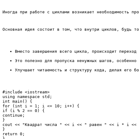
Иногда при работе с циклами возникает необходимость про
Основная идея состоит в том, что внутри циклов, будь то
Вместо завершения всего цикла, происходит переход 
Это полезно для пропуска ненужных шагов, особенно 
Улучшает читаемость и структуру кода, делая его бо
#include <iostream>

using namespace std;

int main() {

for (int i = 1; i <= 10; i++) {

if (i % 2 == 0) {

continue;

}

cout << "Квадрат числа " << i << " равен " << i * i << 
}

return 0;
