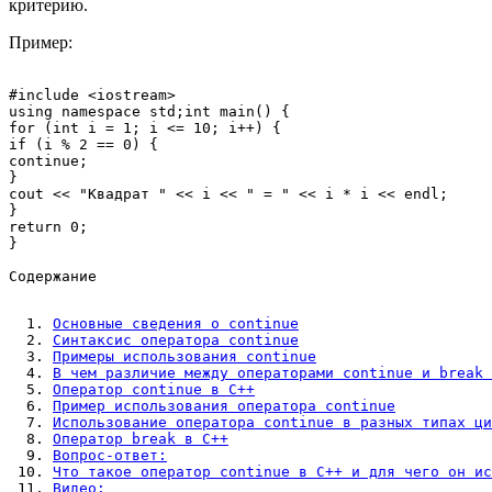
критерию.
Пример:
#include <iostream>

using namespace std;int main() {

for (int i = 1; i <= 10; i++) {

if (i % 2 == 0) {

continue;

}

cout << "Квадрат " << i << " = " << i * i << endl;

}

return 0;

Содержание
Основные сведения о continue
Синтаксис оператора continue
Примеры использования continue
В чем различие между операторами continue и break 
Оператор continue в C++
Пример использования оператора continue
Использование оператора continue в разных типах ци
Оператор break в C++
Вопрос-ответ:
Что такое оператор continue в C++ и для чего он ис
Видео: