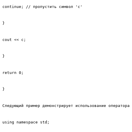
continue; // пропустить символ 'c'
}
cout << c;
}
return 0;
}
Следующий пример демонстрирует использование оператора 
using namespace std;