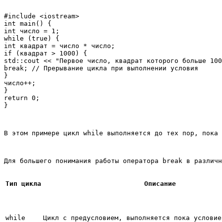
#include <iostream>

int main() {

int число = 1;

while (true) {

int квадрат = число * число;

if (квадрат > 1000) {

std::cout << "Первое число, квадрат которого больше 100
break; // Прерывание цикла при выполнении условия

}

число++;

}

return 0;

В этом примере цикл while выполняется до тех пор, пока 
Для большего понимания работы оператора break в различн
Тип цикла
Описание
while
Цикл с предусловием, выполняется пока условие