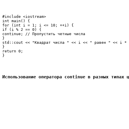
#include <iostream>

int main() {

for (int i = 1; i <= 10; ++i) {

if (i % 2 == 0) {

continue; // Пропустить четные числа

}

std::cout << "Квадрат числа " << i << " равен " << i * 
}

return 0;

Использование оператора continue в разных типах 