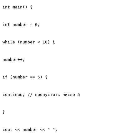
int main() {
int number = 0;
while (number < 10) {
number++;
if (number == 5) {
continue; // пропустить число 5
}
cout << number << " ";