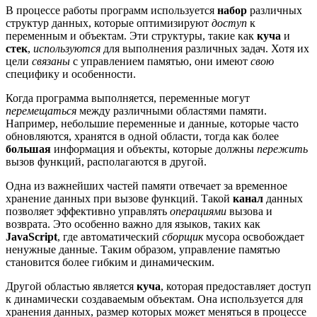
В процессе работы программ используется
набор
различных
структур данных, которые оптимизируют
доступ
к
переменным и объектам. Эти структуры, такие как
куча
и
стек
,
используются
для выполнения различных задач. Хотя их
цели
связаны
с управлением памятью, они имеют
свою
специфику и особенности.
Когда программа выполняется, переменные могут
перемещаться
между различными областями памяти.
Например, небольшие переменные и данные, которые часто
обновляются, хранятся в одной области, тогда как более
большая
информация и объекты, которые должны
пережить
вызов функций, располагаются в другой.
Одна из важнейших частей памяти отвечает за временное
хранение данных при вызове функций. Такой
канал
данных
позволяет эффективно управлять
операциями
вызова и
возврата. Это особенно важно для языков, таких как
JavaScript
, где автоматический
сборщик
мусора освобождает
ненужные данные. Таким образом, управление памятью
становится более гибким и динамическим.
Другой областью является
куча
, которая предоставляет доступ
к динамически создаваемым объектам. Она используется для
хранения данных, размер которых может меняться в процессе