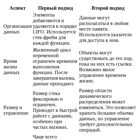
Аспект
Первый подход
Второй подход
Элементы
Данные могут
добавляются и
располагаться в любом
Организация
удаляются в порядке
месте памяти.
данных
LIFO. Используется
Используются указатели
стек-фрейм для
для доступа к ним.
каждой функции.
Жизненный цикл
Объекты могут
переменной
существовать до тех пор,
Время
ограничен временем
пока на них есть ссылки.
жизни
выполнения
Возможно явное
данных
функции. После
управление временем
завершения вызова,
жизни.
данные пропадают.
Размер области
Размер стека
динамического
фиксирован и
распределения может
ограничен.
Размер и
изменяться. Это позволяет
Приводит к быстрой
управление
хранить большие объемы
работе с данными,
данных, но управление
особенно при
требует дополнительных
частых вызовах.
операций.
Чаще всего