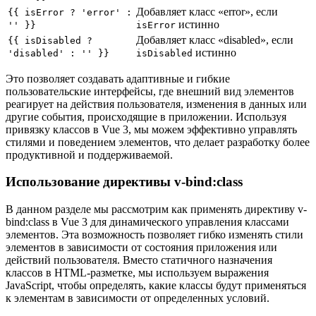
Добавляет класс «error», если
{{ isError ? 'error' :
истинно
'' }}
isError
Добавляет класс «disabled», если
{{ isDisabled ?
истинно
'disabled' : '' }}
isDisabled
Это позволяет создавать адаптивные и гибкие
пользовательские интерфейсы, где внешний вид элементов
реагирует на действия пользователя, изменения в данных или
другие события, происходящие в приложении. Используя
привязку классов в Vue 3, мы можем эффективно управлять
стилями и поведением элементов, что делает разработку более
продуктивной и поддерживаемой.
Использование директивы v-bind:class
В данном разделе мы рассмотрим как применять директиву v-
bind:class в Vue 3 для динамического управления классами
элементов. Эта возможность позволяет гибко изменять стили
элементов в зависимости от состояния приложения или
действий пользователя. Вместо статичного назначения
классов в HTML-разметке, мы используем выражения
JavaScript, чтобы определять, какие классы будут применяться
к элементам в зависимости от определенных условий.