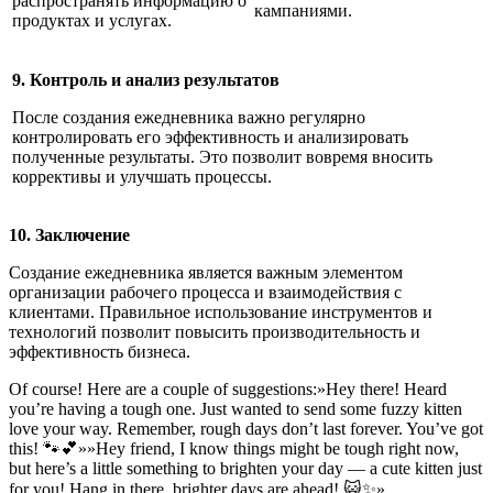
распространять информацию о
кампаниями.
продуктах и услугах.
9. Контроль и анализ результатов
После создания ежедневника важно регулярно
контролировать его эффективность и анализировать
полученные результаты. Это позволит вовремя вносить
коррективы и улучшать процессы.
10. Заключение
Создание ежедневника является важным элементом
организации рабочего процесса и взаимодействия с
клиентами. Правильное использование инструментов и
технологий позволит повысить производительность и
эффективность бизнеса.
Of course! Here are a couple of suggestions:»Hey there! Heard
you’re having a tough one. Just wanted to send some fuzzy kitten
love your way. Remember, rough days don’t last forever. You’ve got
this! 🐾💕»»Hey friend, I know things might be tough right now,
but here’s a little something to brighten your day — a cute kitten just
for you! Hang in there, brighter days are ahead! 😺✨»