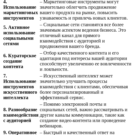
4.
– Маркетинговые инструменты могут
Использование
значительно облегчить продвижение
маркетинговых
вашего продукта на рынке, повысить
инструментов
узнаваемость и привлечь новых клиентов.
– Социальные сети становятся все более
5. Активное
значимым аспектом ведения бизнеса. Это
использование
отличный канал для прямого
социальными
взаимодействия с аудиторией и
сетями
продвижения вашего бренда.
– Отбор качественного контента и его
6. Кураторское
адаптация под интересы вашей аудитории
создание
способствует увеличению ее вовлеченности
контента
и лояльности.
7.
– Искусственный интеллект может
Использование
значительно улучшить процессы
инструментов
взаимодействия с клиентами, обеспечивая
искусственного
более персонализированный и
интеллекта
эффективный сервис.
– Помимо электронной почты и
8. Разнообразие
социальных сетей, важно рассматривать и
взаимодействия
другие каналы коммуникации, такие как
с аудиторией
создание видео-контента или проведение
вебинаров.
9. Оперативное
– Быстрый и качественный ответ на