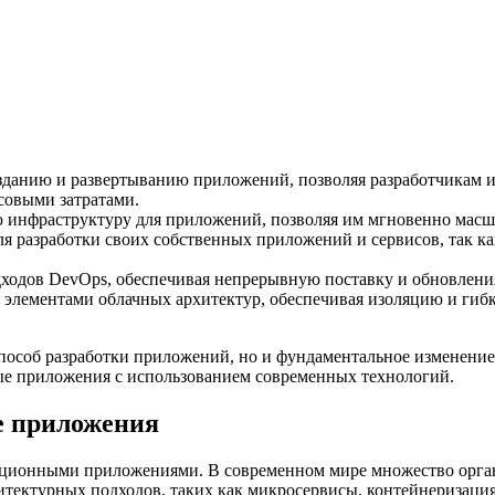
зданию и развертыванию приложений, позволяя разработчикам и
совыми затратами.
 инфраструктуру для приложений, позволяя им мгновенно масшт
 разработки своих собственных приложений и сервисов, так как
дходов DevOps, обеспечивая непрерывную поставку и обновлен
элементами облачных архитектур, обеспечивая изоляцию и гибк
 способ разработки приложений, но и фундаментальное изменени
ые приложения с использованием современных технологий.
е приложения
ционными приложениями. В современном мире множество орган
ектурных подходов, таких как микросервисы, контейнеризация 