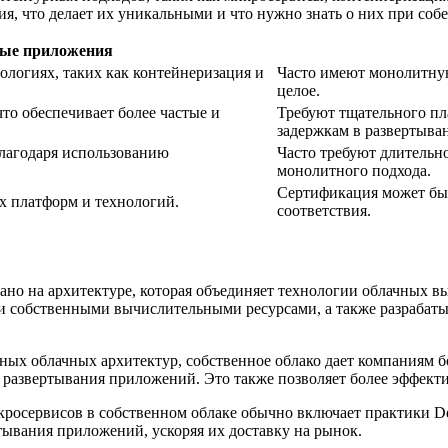
, что делает их уникальными и что нужно знать о них при соб
ные приложения
ологиях, таких как контейнеризация и
Часто имеют монолитную
целое.
что обеспечивает более частые и
Требуют тщательного пл
задержкам в развертыва
благодаря использованию
Часто требуют длительно
монолитного подхода.
Сертификация может быт
х платформ и технологий.
соответствия.
ано на архитектуре, которая объединяет технологии облачных 
ми собственными вычислительными ресурсами, а также разрабат
ных облачных архитектур, собственное облако дает компаниям 
 и развертывания приложений. Это также позволяет более эффе
кросервисов в собственном облаке обычно включает практики De
тывания приложений, ускоряя их доставку на рынок.