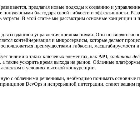
звивается, предлагая новые подходы к созданию и управлению
ее популярными благодаря своей гибкости и эффективности. Раз
ь затраты. В этой статье мы рассмотрим основные концепции и 
для создания и управления приложениями. Они позволяют испол
яется контейнеризация и микросервисы, которые делают процес
воспользоваться преимуществами гибкости, масштабируемости и
бует знаний о таких ключевых элементах, как
API
,
continuous del
 а также ускорить время выхода на рынок. Облачные платформы
 аспектом в условиях высокой конкуренции.
нную с облачными решениями, необходимо понимать основные п
е принципов DevOps и непрерывной интеграции, станет вашим 